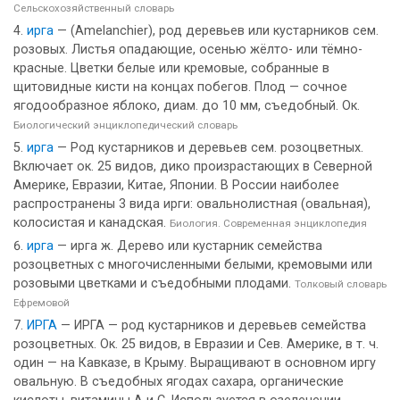
Сельскохозяйственный словарь
ирга
— (Amelanchier), род деревьев или кустарников сем.
розовых. Листья опадающие, осенью жёлто- или тёмно-
красные. Цветки белые или кремовые, собранные в
щитовидные кисти на концах побегов. Плод — сочное
ягодообразное яблоко, диам. до 10 мм, съедобный. Ок.
Биологический энциклопедический словарь
ирга
— Род кустарников и деревьев сем. розоцветных.
Включает ок. 25 видов, дико произрастающих в Северной
Америке, Евразии, Китае, Японии. В России наиболее
распространены 3 вида ирги: овальнолистная (овальная),
колосистая и канадская.
Биология. Современная энциклопедия
ирга
— ирга ж. Дерево или кустарник семейства
розоцветных с многочисленными белыми, кремовыми или
розовыми цветками и съедобными плодами.
Толковый словарь
Ефремовой
ИРГА
— ИРГА — род кустарников и деревьев семейства
розоцветных. Ок. 25 видов, в Евразии и Сев. Америке, в т. ч.
один — на Кавказе, в Крыму. Выращивают в основном иргу
овальную. В съедобных ягодах сахара, органические