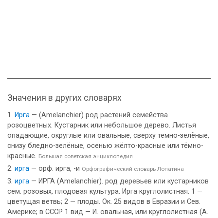
Значения в других словарях
Ирга
— (Amelanchier) род растений семейства
розоцветных. Кустарник или небольшое дерево. Листья
опадающие, округлые или овальные, сверху темно-зелёные,
снизу бледно-зелёные, осенью жёлто-красные или тёмно-
красные.
Большая советская энциклопедия
ирга
— орф. ирга, -и
Орфографический словарь Лопатина
ирга
— ИРГА (Amelanchier). род деревьев или кустарников
сем. розовых, плодовая культура. Ирга круглолистная: 1 —
цветущая ветвь; 2 — плоды. Ок. 25 видов в Евразии и Сев.
Америке; в СССР 1 вид — И. овальная, или круглолистная (A.