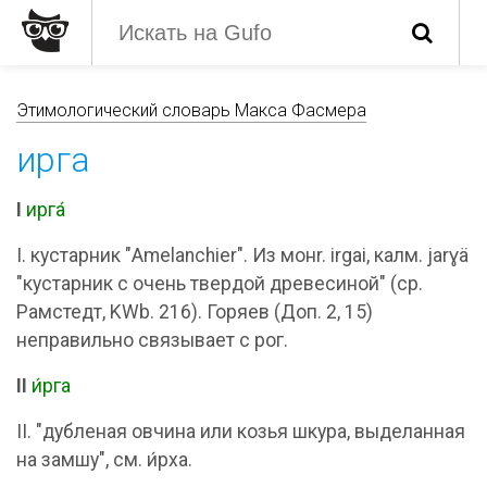
Этимологический словарь Макса Фасмера
ирга
I
ирга́
I. кустарник "Amelanchier". Из монr. irgai, калм. jarɣä
"кустарник с очень твердой древесиной" (ср.
Рамстедт, KWb. 216). Горяев (Доп. 2, 15)
неправильно связывает с рог.
II
и́рга
II. "дубленая овчина или козья шкура, выделанная
на замшу", см. и́рха.