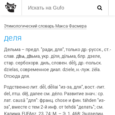
Этимологический словарь Макса Фасмера
деля
Дельма – предл. "ради, для", только др.-русск., ст.-
слав. дѣлѩ, дѣльма, укр. дíля, дíльма, блр. дзеле,
стар. сербохорв. диљ, словен. dė̑lj, др.-польск.
dzielas, современное диал. dziele, н.-луж. źěla.
Отсюда для.
Родственно лит. dė̃l, dė̃liai "из-за, для", вост.-лит.
del, лтш. dẽl̨, далее см. де́ло. Развитие знач.: ср.
лат. causā "для": франц. chose и фин. tähden "из-
за", вместе с тем 2-й инф. от tehdä "делать"; см.
Калима, FUFAnz. 23, 74; М. – Э. 1, 468; Эндзелин,