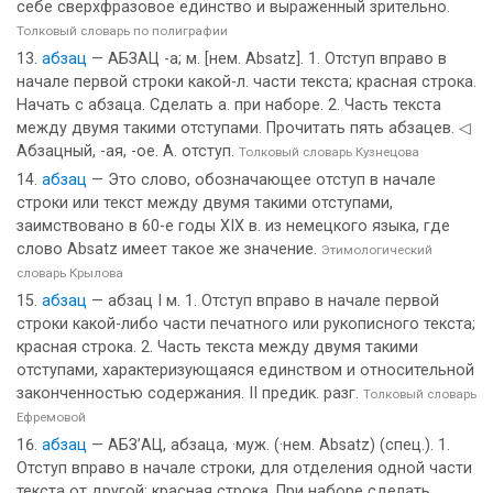
себе сверхфразовое единство и выраженный зрительно.
Толковый словарь по полиграфии
абзац
— АБЗАЦ -а; м. [нем. Absatz]. 1. Отступ вправо в
начале первой строки какой-л. части текста; красная строка.
Начать с абзаца. Сделать а. при наборе. 2. Часть текста
между двумя такими отступами. Прочитать пять абзацев. ◁
Абзацный, -ая, -ое. А. отступ.
Толковый словарь Кузнецова
абзац
— Это слово, обозначающее отступ в начале
строки или текст между двумя такими отступами,
заимствовано в 60-е годы XIX в. из немецкого языка, где
слово Absatz имеет такое же значение.
Этимологический
словарь Крылова
абзац
— абзац I м. 1. Отступ вправо в начале первой
строки какой-либо части печатного или рукописного текста;
красная строка. 2. Часть текста между двумя такими
отступами, характеризующаяся единством и относительной
законченностью содержания. II предик. разг.
Толковый словарь
Ефремовой
абзац
— АБЗ’АЦ, абзаца, ·муж. (·нем. Absatz) (спец.). 1.
Отступ вправо в начале строки, для отделения одной части
текста от другой; красная строка. При наборе сделать