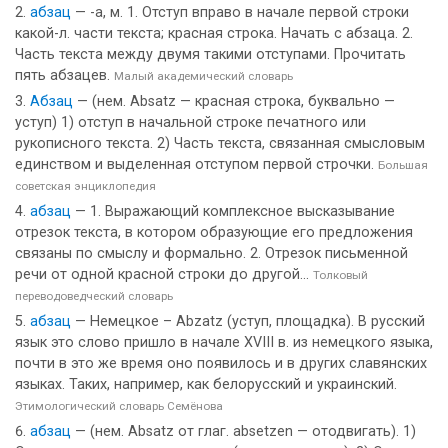
абзац
— -а, м. 1. Отступ вправо в начале первой строки
какой-л. части текста; красная строка. Начать с абзаца. 2.
Часть текста между двумя такими отступами. Прочитать
пять абзацев.
Малый академический словарь
Абзац
— (нем. Absatz — красная строка, буквально —
уступ) 1) отступ в начальной строке печатного или
рукописного текста. 2) Часть текста, связанная смысловым
единством и выделенная отступом первой строчки.
Большая
советская энциклопедия
абзац
— 1. Выражающий комплексное высказывание
отрезок текста, в котором образующие его предложения
связаны по смыслу и формально. 2. Отрезок письменной
речи от одной красной строки до другой...
Толковый
переводоведческий словарь
абзац
— Немецкое – Abzatz (уступ, площадка). В русский
язык это слово пришло в начале XVIII в. из немецкого языка,
почти в это же время оно появилось и в других славянских
языках. Таких, например, как белорусский и украинский.
Этимологический словарь Семёнова
абзац
— (нем. Absatz от глаг. absetzen — отодвигать). 1)