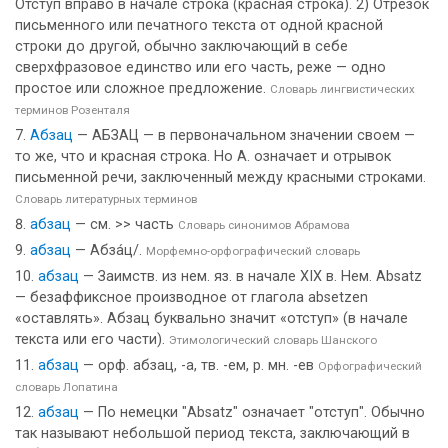
Отступ вправо в начале строка (красная строка). 2) Отрезок
письменного или печатного текста от одной красной
строки до другой, обычно заключающий в себе
сверхфразовое единство или его часть, реже — одно
простое или сложное предложение.
Словарь лингвистических
терминов Розенталя
Абзац
— АБЗАЦ — в первоначальном значении своем —
то же, что и красная строка. Но А. означает и отрывок
письменной речи, заключенный между красными строками.
Словарь литературных терминов
абзац
— см. >> часть
Словарь синонимов Абрамова
абзац
— Абза́ц/.
Морфемно-орфографический словарь
абзац
— Заимств. из нем. яз. в начале XIX в. Нем. Absatz
— безаффиксное производное от глагола absetzen
«оставлять». Абзац буквально значит «отступ» (в начале
текста или его части).
Этимологический словарь Шанского
абзац
— орф. абзац, -а, тв. -ем, р. мн. -ев
Орфографический
словарь Лопатина
абзац
— По немецки "Absatz" означает "отступ". Обычно
так называют небольшой период текста, заключающий в