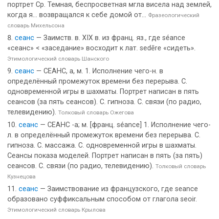
портрет Ср. Темная, беспросветная мгла висела над землей,
когда я... возвращался к себе домой от...
Фразеологический
словарь Михельсона
сеанс
— Заимств. в. XIX в. из франц. яз., где séance
«сеанс» < «заседание» восходит к лат. sedēre «сидеть».
Этимологический словарь Шанского
сеанс
— СЕАНС, а, м. 1. Исполнение чего-н. в
определённый промежуток времени без перерыва. С.
одновременной игры в шахматы. Портрет написан в пять
сеансов (за пять сеансов). С. гипноза. С. связи (по радио,
телевидению).
Толковый словарь Ожегова
сеанс
— СЕАНС -а; м. [франц. séance] 1. Исполнение чего-
л. в определённый промежуток времени без перерыва. С.
гипноза. С. массажа. С. одновременной игры в шахматы.
Сеансы показа моделей. Портрет написан в пять (за пять)
сеансов. С. связи (по радио, телевидению).
Толковый словарь
Кузнецова
сеанс
— Заимствование из французского, где seance
образовано суффиксальным способом от глагола seoir.
Этимологический словарь Крылова