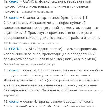
сеанс
— СЕАНС м. франц. сиденье, заседанье или
присест. Живописец написал поличие в три сеанса,
присеста.
Толковый словарь Даля
сеанс
— Сеанса, м. [фр. seance, букв. присест]. 1.
Спектакль, демонстрация чего-н. перед публикой,
завершающаяся в определенный промежуток времени, в
один прием. 2. Промежуток времени, в течение к-рого
совершается какое-н. действие, какая-н. работа или часть
ее.
Большой словарь иностранных слов
СЕАНС
— СЕАНС (франц. seance) — демонстрация или
исполнение чего-либо, происходящее в определенный
промежуток времени без перерыва (напр., сеанс в кино).
Большой энциклопедический словарь
сеанс
— сеанс м. 1. Исполнение, выполнение чего-либо в
определенный промежуток времени без перерыва. 2.
Демонстрация чего-либо (кинокартины, игры в шахматы и
т.п.), совершаемая в определенный промежуток времени
без перерыва. 3. устар. Заседание, собрание.
Толковый словарь
Ефремовой
сеанс
— сеа́нс Из франц. séance "заседание", séant
"заседающий": лат. sеdеō, -ērе "сидеть".
Этимологический