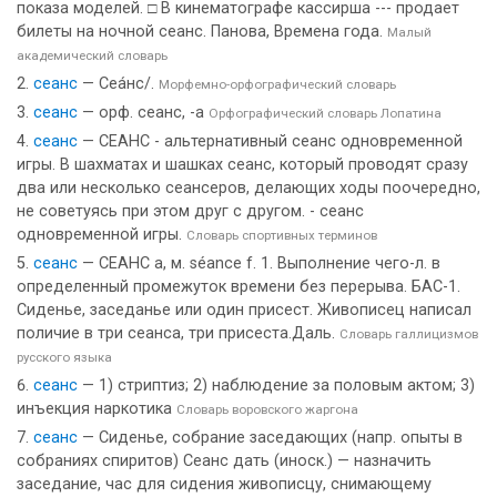
показа моделей. □ В кинематографе кассирша --- продает
билеты на ночной сеанс. Панова, Времена года.
Малый
академический словарь
сеанс
— Сеа́нс/.
Морфемно-орфографический словарь
сеанс
— орф. сеанс, -а
Орфографический словарь Лопатина
сеанс
— СЕАНС - альтернативный сеанс одновременной
игры. В шахматах и шашках сеанс, который проводят сразу
два или несколько сеансеров, делающих ходы поочередно,
не советуясь при этом друг с другом. - сеанс
одновременной игры.
Словарь спортивных терминов
сеанс
— СЕАНС а, м. séance f. 1. Выполнение чего-л. в
определенный промежуток времени без перерыва. БАС-1.
Сиденье, заседанье или один присест. Живописец написал
поличие в три сеанса, три присеста.Даль.
Словарь галлицизмов
русского языка
сеанс
— 1) стриптиз; 2) наблюдение за половым актом; 3)
инъекция наркотика
Словарь воровского жаргона
сеанс
— Сиденье, собрание заседающих (напр. опыты в
собраниях спиритов) Сеанс дать (иноск.) — назначить
заседание, час для сидения живописцу, снимающему