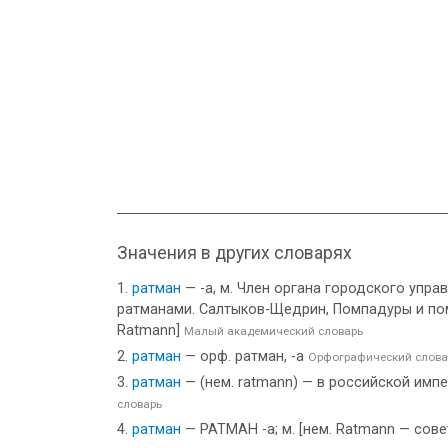
Значения в других словарях
ратман
— -а, м. Член органа городского упра
ратманами. Салтыков-Щедрин, Помпадуры и пом
Ratmann]
Малый академический словарь
ратман
— орф. ратман, -а
Орфографический слова
ратман
— (нем. ratmann) — в российской импер
словарь
ратман
— РАТМАН -а; м. [нем. Ratmann — совет