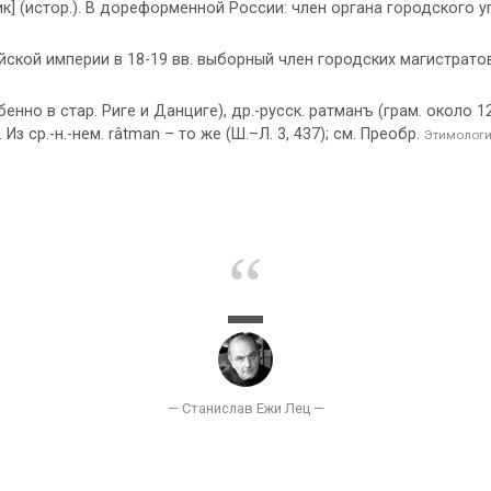
ик] (истор.). В дореформенной России: член органа городского у
кой империи в 18-19 вв. выборный член городских магистратов, 
нно в стар. Риге и Данциге), др.-русск. ратманъ (грам. около 126
. Из ср.-н.-нем. râtman – то же (Ш.–Л. 3, 437); см. Преобр.
Этимологи