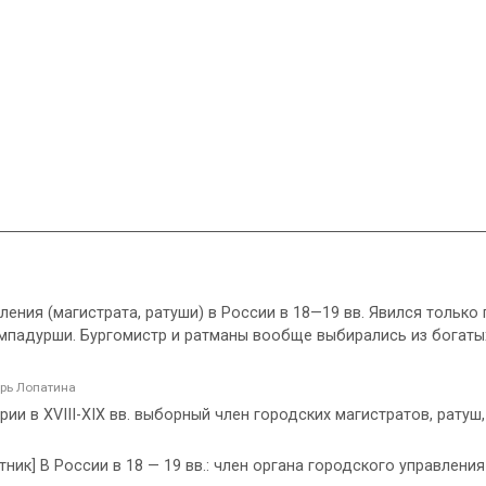
вления (магистрата, ратуши) в России в 18—19 вв. Явился тольк
падурши. Бургомистр и ратманы вообще выбирались из богатых
рь Лопатина
ии в XVIII-XIX вв. выборный член городских магистратов, ратуш, 
ник] В России в 18 — 19 вв.: член органа городского управления