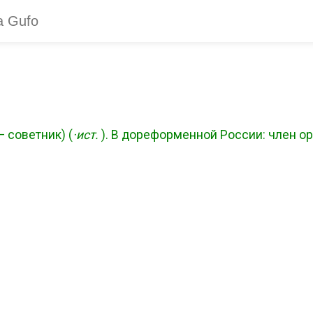
 советник) (
·ист.
). В дореформенной России: член ор