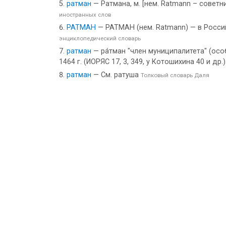
ратман
— Ратмана, м. [нем. Ratmann – советн
иностранных слов
РАТМАН
— РАТМАН (нем. Ratmann) — в Российс
энциклопедический словарь
ратман
— ра́тман "член муниципалитета" (особе
1464 г. (ИОРЯС 17, 3, 349, у Котошихина 40 и др.)
ратман
— См. ратуша
Толковый словарь Даля