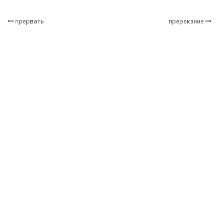
прервать
пререкание