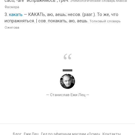
сасō, -ārе "испражняюсь", греч.
Этимологический словарь Макса
Фасмера
какать
— КАКАТЬ, аю, аешь; несов. (разг.). То же, что
испражняться. | сов. покакать, аю, аешь.
Толковый словарь
Ожегова
Блог
Ежи Лец
Гид по эфирным маслам «Осме»
Контакты