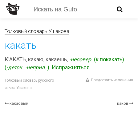
Толковый словарь Ушакова
какать
К’АКАТЬ, какаю, какаешь,
·несовер.
(к покакать)
(
·детск.
·неприл.
). Испражняться.
Предложить изменения
Толковый словарь русского
языка Ушакова
какаовый
каков