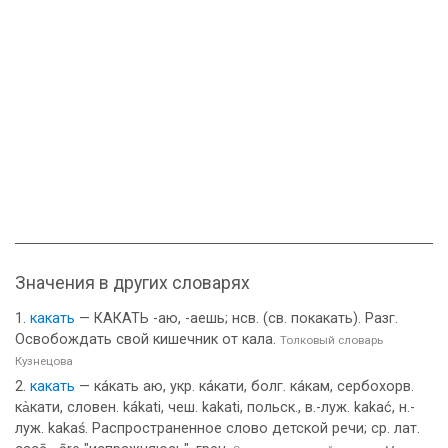
Значения в других словарях
какать
— КАКАТЬ -аю, -аешь; нсв. (св. покакать). Разг.
Освобождать свой кишечник от кала.
Толковый словарь
Кузнецова
какать
— ка́кать аю, укр. ка́кати, болг. ка́кам, сербохорв.
ка̀кати, словен. kákati, чеш. kakati, польск., в.-луж. kakać, н.-
луж. kakaś. Распространенное слово детской речи; ср. лат.