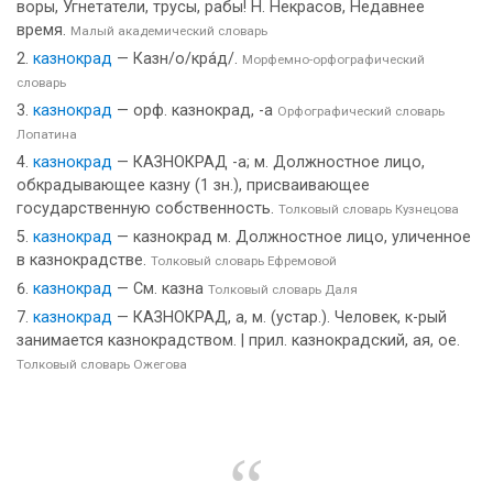
воры, Угнетатели, трусы, рабы! Н. Некрасов, Недавнее
время.
Малый академический словарь
казнокрад
— Казн/о/кра́д/.
Морфемно-орфографический
словарь
казнокрад
— орф. казнокрад, -а
Орфографический словарь
Лопатина
казнокрад
— КАЗНОКРАД -а; м. Должностное лицо,
обкрадывающее казну (1 зн.), присваивающее
государственную собственность.
Толковый словарь Кузнецова
казнокрад
— казнокрад м. Должностное лицо, уличенное
в казнокрадстве.
Толковый словарь Ефремовой
казнокрад
— См. казна
Толковый словарь Даля
казнокрад
— КАЗНОКРАД, а, м. (устар.). Человек, к-рый
занимается казнокрадством. | прил. казнокрадский, ая, ое.
Толковый словарь Ожегова