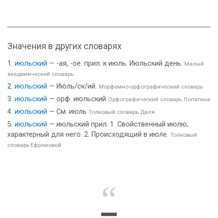
Значения в других словарях
июльский
— -ая, -ое. прил. к июль. Июльский день.
Малый
академический словарь
июльский
— Ию́ль/ск/ий.
Морфемно-орфографический словарь
июльский
— орф. июльский
Орфографический словарь Лопатина
июльский
— См. июль
Толковый словарь Даля
июльский
— июльский прил. 1. Свойственный июлю,
характерный для него. 2. Происходящий в июле.
Толковый
словарь Ефремовой