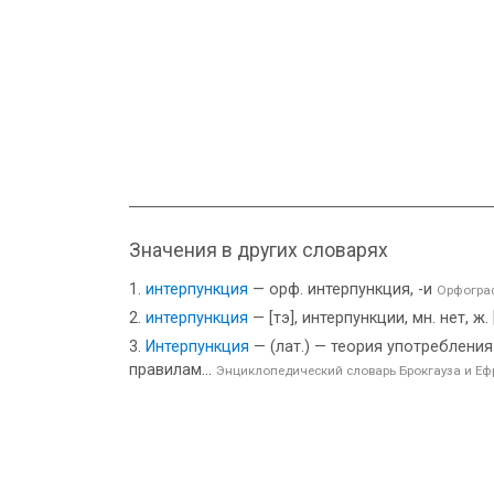
Значения в других словарях
интерпункция
— орф. интерпункция, -и
Орфогра
интерпункция
— [тэ], интерпункции, мн. нет, ж
Интерпункция
— (лат.) — теория употреблени
правилам...
Энциклопедический словарь Брокгауза и Еф