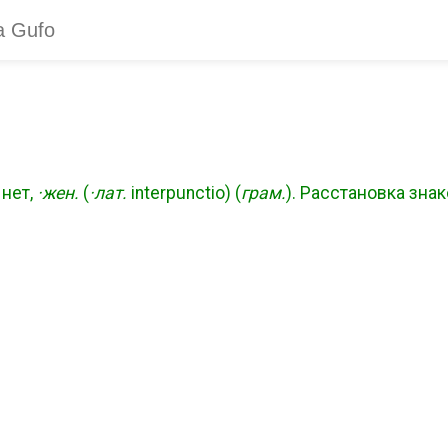
нет,
·жен.
(
·лат.
interpunctio) (
грам.
). Расстановка зна