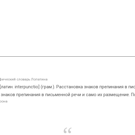
фический словарь Лопатина
. [латин. interpunctio] (грам.). Расстановка знаков препинания в 
я знаков препинания в письменной речи и само их размещение.
рона