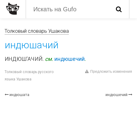
Толковый словарь Ушакова
индюшачий
ИНДЮШ’АЧИЙ.
см.
индюшечий
.
Предложить изменения
Толковый словарь русского
языка Ушакова
индюшата
индюшечий