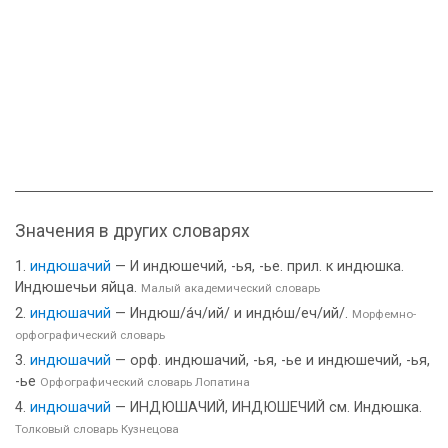
Значения в других словарях
индюшачий
— И индюшечий, -ья, -ье. прил. к индюшка.
Индюшечьи яйца.
Малый академический словарь
индюшачий
— Индюш/а́ч/ий/ и индю́ш/еч/ий/.
Морфемно-
орфографический словарь
индюшачий
— орф. индюшачий, -ья, -ье и индюшечий, -ья,
-ье
Орфографический словарь Лопатина
индюшачий
— ИНДЮШАЧИЙ, ИНДЮШЕЧИЙ см. Индюшка.
Толковый словарь Кузнецова