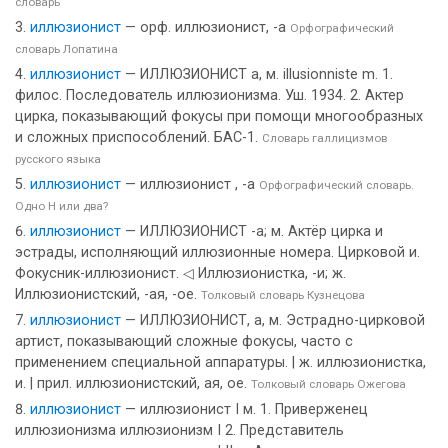
словарь
иллюзионист
— орф. иллюзионист, -а
Орфографический
словарь Лопатина
иллюзионист
— ИЛЛЮЗИОНИСТ а, м. illusionniste m. 1.
филос. Последователь иллюзионизма. Уш. 1934. 2. Актер
цирка, показывающий фокусы при помощи многообразных
и сложных приспособлений. БАС-1.
Словарь галлицизмов
русского языка
иллюзионист
— иллюзионист , -а
Орфографический словарь.
Одно Н или два?
иллюзионист
— ИЛЛЮЗИОНИСТ -а; м. Актёр цирка и
эстрады, исполняющий иллюзионные номера. Цирковой и.
Фокусник-иллюзионист. ◁ Иллюзионистка, -и; ж.
Иллюзионистский, -ая, -ое.
Толковый словарь Кузнецова
иллюзионист
— ИЛЛЮЗИОНИСТ, а, м. Эстрадно-цирковой
артист, показывающий сложные фокусы, часто с
применением специальной аппаратуры. | ж. иллюзионистка,
и. | прил. иллюзионистский, ая, ое.
Толковый словарь Ожегова
иллюзионист
— иллюзионист I м. 1. Приверженец
иллюзионизма иллюзионизм I 2. Представитель