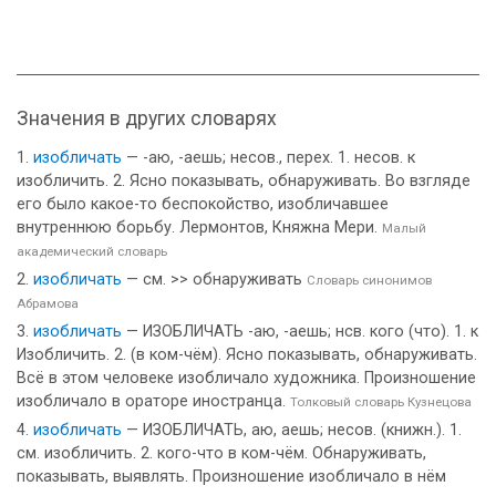
Значения в других словарях
изобличать
— -аю, -аешь; несов., перех. 1. несов. к
изобличить. 2. Ясно показывать, обнаруживать. Во взгляде
его было какое-то беспокойство, изобличавшее
внутреннюю борьбу. Лермонтов, Княжна Мери.
Малый
академический словарь
изобличать
— см. >> обнаруживать
Словарь синонимов
Абрамова
изобличать
— ИЗОБЛИЧАТЬ -аю, -аешь; нсв. кого (что). 1. к
Изобличить. 2. (в ком-чём). Ясно показывать, обнаруживать.
Всё в этом человеке изобличало художника. Произношение
изобличало в ораторе иностранца.
Толковый словарь Кузнецова
изобличать
— ИЗОБЛИЧАТЬ, аю, аешь; несов. (книжн.). 1.
см. изобличить. 2. кого-что в ком-чём. Обнаруживать,
показывать, выявлять. Произношение изобличало в нём