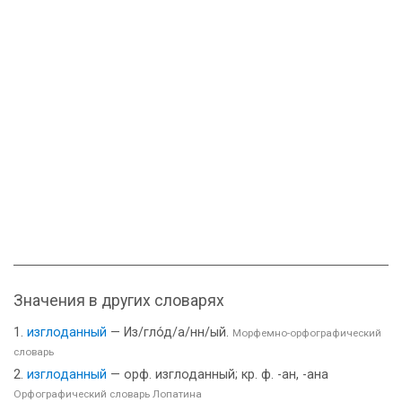
Значения в других словарях
изглоданный
— Из/гло́д/а/нн/ый.
Морфемно-орфографический
словарь
изглоданный
— орф. изглоданный; кр. ф. -ан, -ана
Орфографический словарь Лопатина