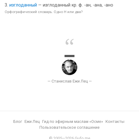
изглоданный
— изглоданный кр. ф. -ан, -ана, -ано
Орфографический словарь. Одно Н или два?
Блог
Ежи Лец
Гид по эфирным маслам «Осме»
Контакты
Пользовательское соглашение
© 2005—2026 Gufo.me