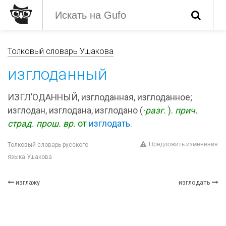
Толковый словарь Ушакова
изглоданный
ИЗГЛ’ОДАННЫЙ, изглоданная, изглоданное;
изглодан, изглодана, изглодано (
·разг.
).
прич.
страд.
прош. вр.
от
изглодать
.
Предложить изменения
Толковый словарь русского
языка Ушакова
изглажу
изглодать