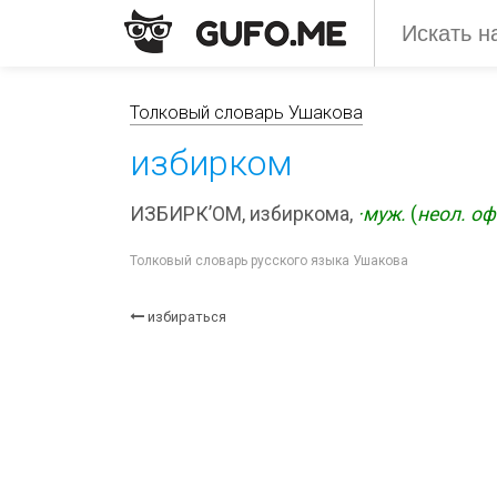
Толковый словарь Ушакова
избирком
ИЗБИРК’ОМ, избиркома,
·муж.
(
неол.
оф
Толковый словарь русского языка Ушакова
избираться