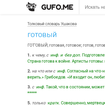
Толковый словарь Ушакова
готовый
ГОТ’ОВЫЙ, готовая, готовое; готов, готов
1.
к чему, с
·инф.
и
·без·доп.
Подготовлен
Страна готова к войне. Артисты готовы:
2.
на что или с
·инф.
Согласный на что-н
верить.» Грибоедов. «И входит он, люби
3.
с
·инф.
Такой, что в состоянии, может 
*****
5.
только
·кратк.
Совершенно, мертвецк