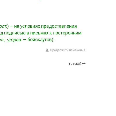
ост.
) — на условиях предоставления
ед подписью в письмах к посторонним
л.
;
·дорев.
— бойскаутов).
Предложить изменения
готский