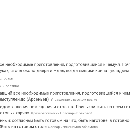
ий все необходимые приготовления, подготовившийся к чему-л. По
руках, стоял около двери и ждал, когда ямщики кончат укладыва
словарь
рь Лопатина
елавший все необходимые приготовления, подготовившийся к чему
 выступлению (Арсеньев).
Управление в русском языке
едоставления помещения и стола. ► Привыкли жить на всем гото
готовых харчах.
Фразеологический словарь Волковой
ый; согласный Быть готовым на что, быть наготове, в готовнос
й Жить на готовом столе
Словарь синонимов Абрамова