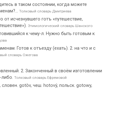
ходитесь в таком состоянии, когда можете
менам?...
Толковый словарь Дмитриева
о от исчезнувшего готъ «путешествие,
утешествие»).
Этимологический словарь Шанского
готовившийся к чему-л. Нужно быть готовым к
цова
енам. Готов к отъезду (ехать). 2. на что и с
вый словарь Ожегова
вленный. 2. Законченный в своём изготовлении
о-либо.
Толковый словарь Ефремовой
в, словен. gotòv, чеш. hotový, польск. gotowy,