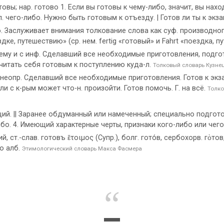
готовы; нар. готово 1. Если вы готовы к чему-либо, значит, вы на
 чего-либо. Нужно быть готовым к отъезду. | Готов ли ты к экза
Заслуживает внимания толкование слова как суф. производног
ке, путешествию» (ср. нем. fertig «готовый» и Fahrt «поездка, п
. к чему и с инф. Сделавший все необходимые приготовления, под
Считать себя готовым к поступлению куда-л.
Толковый словарь Кузне
с неопр. Сделавший все необходимые приготовления. Готов к экзам
ли с к-рым может что-н. произойти. Готов помочь. Г. на всё.
Толко
ий. || Заранее обдуманный или намеченный; специально подгото
ибо. 4. Имеющий характерные черты, признаки кого-либо или чег
вий, ст.-слав. готовъ ἕτοιμος (Супр.), болг. гото́в, сербохорв. го̀то
но алб.
Этимологический словарь Макса Фасмера