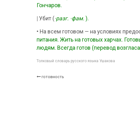
Гончаров.
|
Убит (
·разг.
·фам.
).
•
На всем готовом — на условиях предос
питания. Жить на готовых харчах. Готовы
людям. Всегда готов (перевод возглас
Толковый словарь русского языка Ушакова
готовность