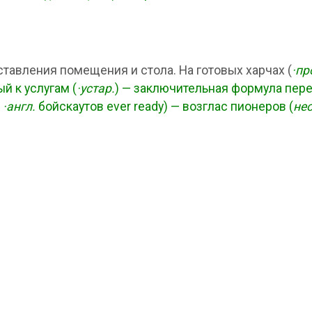
тавления помещения и стола. На готовых харчах (
·пр
й к услугам (
·устар.
) — заключительная формула пер
а
·англ.
бойскаутов ever ready) — возглас пионеров (
нео