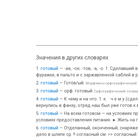
Значения в других словарях
готовый
— -ая, -ое; -тов, -а, -о. 1. Сделавш
фуражке, в пальто и с заржавленной саблей в 
готовый
— Гото́в/ый.
Морфемно-орфографический 
готовый
— орф. готовый
Орфографический слова
готовый
— К чему и на что. 1. к ч е м у (сд
вернулись в фанзу, отряд наш был уже готов к
готовый
— На всем готовом — на условиях пр
условиях предоставления питания. ► Жить на 
готовый
— Отделанный, оконченный, снаряженн
дело в шляпе ср. !! согласный см. >> согласны