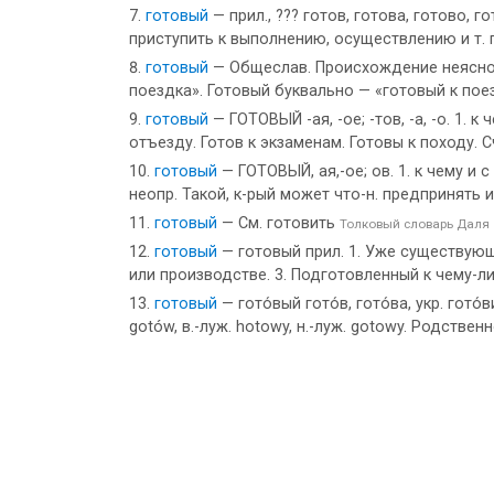
готовый
— прил., ??? готов, готова, готово, 
приступить к выполнению, осуществлению и т. п.
готовый
— Общеслав. Происхождение неясно. 
поездка». Готовый буквально — «готовый к поезд
готовый
— ГОТОВЫЙ -ая, -ое; -тов, -а, -о. 1
отъезду. Готов к экзаменам. Готовы к походу. 
готовый
— ГОТОВЫЙ, ая,-ое; ов. 1. к чему и 
неопр. Такой, к-рый может что-н. предпринять и
готовый
— См. готовить
Толковый словарь Даля
готовый
— готовый прил. 1. Уже существующ
или производстве. 3. Подготовленный к чему-л
готовый
— гото́вый гото́в, гото́ва, укр. гото́
gotów, в.-луж. hotowy, н.-луж. gotowy. Родствен