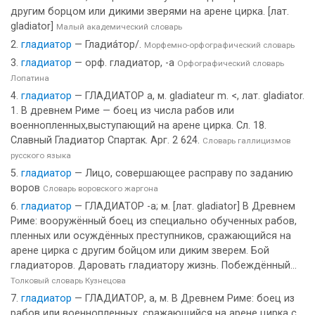
другим борцом или дикими зверями на арене цирка. [лат.
gladiator]
Малый академический словарь
гладиатор
— Гладиа́тор/.
Морфемно-орфографический словарь
гладиатор
— орф. гладиатор, -а
Орфографический словарь
Лопатина
гладиатор
— ГЛАДИАТОР а, м. gladiateur m. <, лат. gladiator.
1. В древнем Риме — боец из числа рабов или
военнопленных,выступающий на арене цирка. Сл. 18.
Славный Гладиатор Спартак. Арг. 2 624.
Словарь галлицизмов
русского языка
гладиатор
— Лицо, совершающее расправу по заданию
воров
Словарь воровского жаргона
гладиатор
— ГЛАДИАТОР -а; м. [лат. gladiator] В Древнем
Риме: вооружённый боец из специально обученных рабов,
пленных или осуждённых преступников, сражающийся на
арене цирка с другим бойцом или диким зверем. Бой
гладиаторов. Даровать гладиатору жизнь. Побеждённый...
Толковый словарь Кузнецова
гладиатор
— ГЛАДИАТОР, а, м. В Древнем Риме: боец из
рабов или военнопленных, сражающийся на арене цирка с