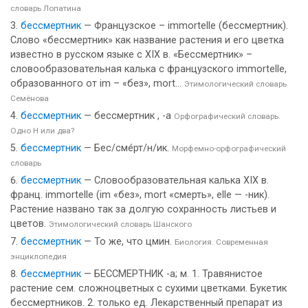
словарь Лопатина
бессмертник
— Французское – immortelle (бессмертник).
Слово «бессмертник» как название растения и его цветка
известно в русском языке с XIX в. «Бессмертник» –
словообразовательная калька с французского immortelle,
образованного от im – «без», mort...
Этимологический словарь
Семёнова
бессмертник
— бессмертник , -а
Орфографический словарь.
Одно Н или два?
бессмертник
— Бес/сме́рт/н/ик.
Морфемно-орфографический
словарь
бессмертник
— Словообразовательная калька XIX в.
франц. immortelle (im «без», mort «смерть», elle — -ник).
Растение названо так за долгую сохранность листьев и
цветов.
Этимологический словарь Шанского
бессмертник
— То же, что цмин.
Биология. Современная
энциклопедия
бессмертник
— БЕССМЕРТНИК -а; м. 1. Травянистое
растение сем. сложноцветных с сухими цветками. Букетик
бессмертников. 2. только ед. Лекарственный препарат из