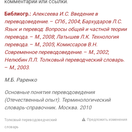
комментарий или ссылки.
Библиогр.:
Алексеева И.С. Введение в
переводоведение
. –
СПб
.,
2004
;
Бархударов Л.С.
Язык и перевод
:
Вопросы общей и частной теории
перевода
. –
М
.,
2008
;
Латышев Л.К. Технология
перевода
. –
М
.,
2005
;
Комиссаров В.Н.
Современное переводоведение
. –
М
.,
2002
;
Нелюбин Л.Л. Толковый переводческий словарь
.
–
М
.,
2003
.
М.Б. Раренко
Основные понятия переводоведения
(Отечественный опыт). Терминологический
словарь-справочник. Москва. 2010
Предложить изменения
Толковый переводоведческий
словарь