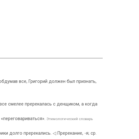
 обдумав все, Григорий должен был признать,
 все смелее пререкалась с денщиком, а когда
о «переговариваться».
Этимологический словарь
ки долго пререкались. ◁ Пререкание, -я; ср.