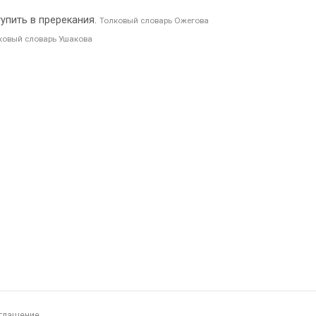
ступить в пререкания.
Толковый словарь Ожегова
ковый словарь Ушакова
глашение