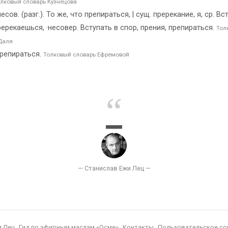
лковый словарь Кузнецова
ов. (разг.). То же, что препираться, | сущ. пререкание, я, ср. В
рекаешься, ·несовер. Вступать в спор, прения, препираться.
Тол
Даля
препираться.
Толковый словарь Ефремовой
и Лец
Гид по эфирным маслам «Осме»
Контакты
Пользовательское со