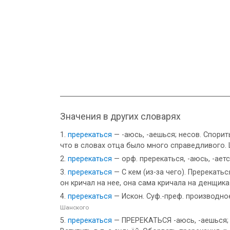
Значения в других словарях
пререкаться
— -аюсь, -аешься; несов. Спорит
что в словах отца было много справедливого.
пререкаться
— орф. пререкаться, -аюсь, -ает
пререкаться
— С кем (из-за чего). Пререкать
он кричал на нее, она сама кричала на денщика
пререкаться
— Искон. Суф.-преф. производное
Шанского
пререкаться
— ПРЕРЕКАТЬСЯ -аюсь, -аешься; н