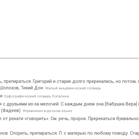
ь, препираться. Григорий и старик долго пререкались, но потом,
 Шолохов, Тихий Дон.
Малый академический словарь
ся
Орфографический словарь Лопатина
ся с друзьями из-за мелочей. С каждым днем она [бабушка Вера]
 (Фадеев).
Управление в русском языке
 от рекати «говорить». См. речь, пророк. Пререкаться буквальн
св. Спорить, препираться. П. с матерью по любому поводу. Стари