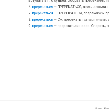
Вступить в п. с судьёй. Оборвать пререкания.
То
пререкаться
— ПРЕРЕКАТЬСЯ, аюсь, аешься; нес
пререкаться
— ПРЕРЕК’АТЬСЯ, пререкаюсь, пре
пререкаться
— См. пререкать
Толковый словарь 
пререкаться
— пререкаться несов. Спорить, 
Блог
Еж