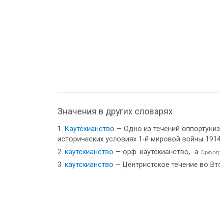
Значения в других словарях
Каутскианство
— Одно из течений оппортуниз
исторических условиях 1-й мировой войны 1914
каутскианство
— орф. каутскианство, -а
Орфогр
каутскианство
— Центристское течение во Вт