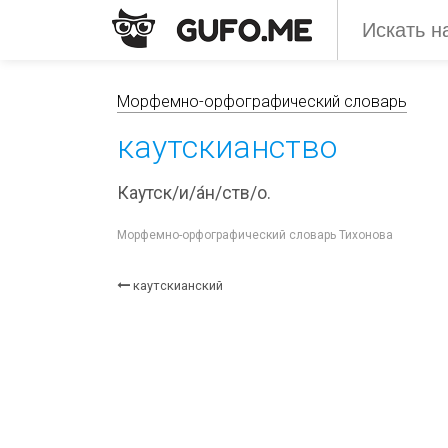
Морфемно-орфографический словарь
каутскианство
Каутск/и/а́н/ств/о.
Морфемно-орфографический словарь Тихонова
каутскианский