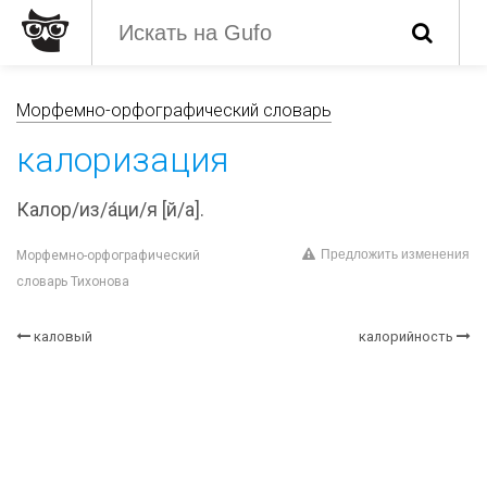
Морфемно-орфографический словарь
калоризация
Калор/из/а́ци/я [й/а].
Предложить изменения
Морфемно-орфографический
словарь Тихонова
каловый
калорийность