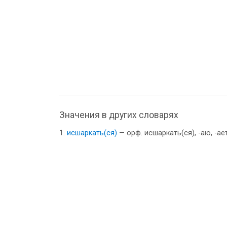
Значения в других словарях
исшаркать(ся)
— орф. исшаркать(ся), -аю, -ае