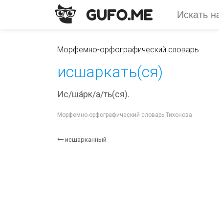
Морфемно-орфографический словарь
исшаркать(ся)
Ис/ша́рк/а/ть(ся).
Морфемно-орфографический словарь Тихонова
исшарканный