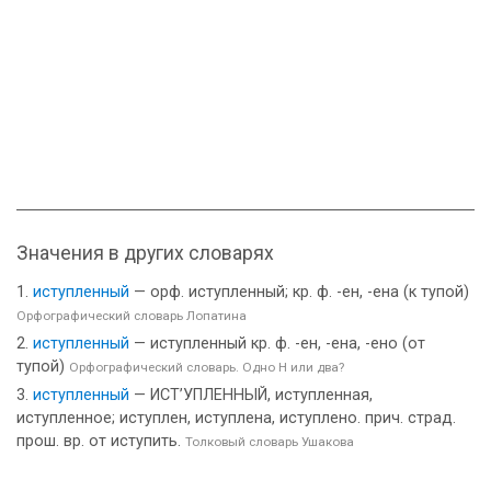
Значения в других словарях
иступленный
— орф. иступленный; кр. ф. -ен, -ена (к тупой)
Орфографический словарь Лопатина
иступленный
— иступленный кр. ф. -ен, -ена, -ено (от
тупой)
Орфографический словарь. Одно Н или два?
иступленный
— ИСТ’УПЛЕННЫЙ, иступленная,
иступленное; иступлен, иступлена, иступлено. прич. страд.
прош. вр. от иступить.
Толковый словарь Ушакова