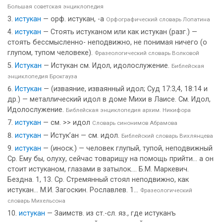
Большая советская энциклопедия
истукан
— орф. истукан, -а
Орфографический словарь Лопатина
истукан
— Стоять истуканом или как истукан (разг.) —
стоять бессмысленно- неподвижно, не понимая ничего (о
глупом, тупом человеке).
Фразеологический словарь Волковой
Истукан
— Истукан см. Идол, идолослужение.
Библейская
энциклопедия Брокгауза
Истукан
— (изваяние, изваянный идол; Суд 17:3,4, 18:14 и
др.) — металлический идол в доме Михи в Лаисе. См. Идол,
Идолослужение.
Библейская энциклопедия архим. Никифора
истукан
— см. >> идол
Словарь синонимов Абрамова
истукан
— Истук’ан — см. идол.
Библейский словарь Вихлянцева
истукан
— (иноск.) — человек глупый, тупой, неподвижный
Ср. Ему бы, олуху, сейчас товарищу на помощь прийти... а он
стоит истуканом, глазами в затылок.... Б.М. Маркевич.
Бездна. 1, 13. Ср. Стремянный стоял неподвижно, как
истукан... М.И. Загоскин. Рославлев. 1...
Фразеологический
словарь Михельсона
истукан
— Заимств. из ст.-сл. яз., где истуканъ