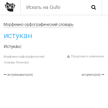
Морфемно-орфографический словарь
истукан
Истука́н/.
Предложить изменения
Морфемно-орфографический
словарь Тихонова
истрёпывать(ся)
иступить(ся)