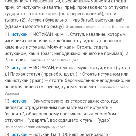
«изваяние» < «вырезанный, высеченный» является страдат
прич. от истукати «изваять», преф. производного от тукати
«ударять», того же корня (но с перегласовкой), что и
тыкать (2). Истукан буквально — «выбитый, выстуканный»
(ударами молотка по резцу).
Этимологический словарь Шанского
истукан
— ИСТУКАН -а; м. 1. Статуя, изваяние, которым
язычники поклонялись как божеству; идол. Деревянные,
каменные истуканы. Молчит как и. Стоять, сидеть
истуканом, как и. (разг.; неподвижно; ничего не понимая). 2.
Разг.-сниж.
Толковый словарь Кузнецова
истукан
— ИСТУК’АН, истукана, ·муж. статуя, идол (·устар.
). | Плохая статуя (·пренебр. ·шутл. ). • Стоять истуканом или
как истукан (·разг.) — стоять бессмысленно-неподвижно, не
понимая ничего (о глупом, тупом человеке).
Толковый словарь
Ушакова
истукан
— Заимствовано из старославянского, где
является страдательным причастием от истукати –
"изваять", образованному префиксальным способом
оттукати – "ударять", восходящего к тукъ – "удар".
Этимологический словарь Крылова
истукан
— истукан I м. 1. Объект религиозного