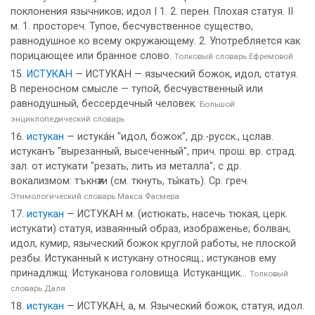
поклонения язычников; идол I 1. 2. перен. Плохая статуя. II
м. 1. простореч. Тупое, бесчувственное существо,
равнодушное ко всему окружающему. 2. Употребляется как
порицающее или бранное слово.
Толковый словарь Ефремовой
ИСТУКАН
— ИСТУКАН — языческий божок, идол, статуя.
В переносном смысле — тупой, бесчувственный или
равнодушный, бессердечный человек.
Большой
энциклопедический словарь
истукан
— истука́н "идол, божок", др.-русск., цслав.
истуканъ "вырезанный, высеченный", прич. прош. вр. страд.
зал. от истукати "резать, лить из металла"; с др.
вокализмом: тъкнѫти (см. ткнуть, ты́кать). Ср. греч.
Этимологический словарь Макса Фасмера
истукан
— ИСТУКАН м. (истюкать, насечь тюкая, церк.
истукати) статуя, изваянный образ, изображенье; болван;
идол, кумир, языческий божок круглой работы, не плоской
резбы. Истуканный к истукану относящ.; истуканов ему
принадлжщ. Истуканова головища. Истуканщик...
Толковый
словарь Даля
истукан
— ИСТУКАН, а, м. Языческий божок, статуя, идол.