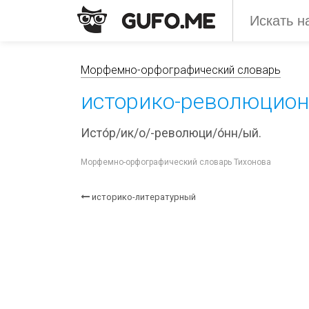
Морфемно-орфографический словарь
историко-революцио
Исто́р/ик/о/-революци/о́нн/ый.
Морфемно-орфографический словарь Тихонова
историко-литературный