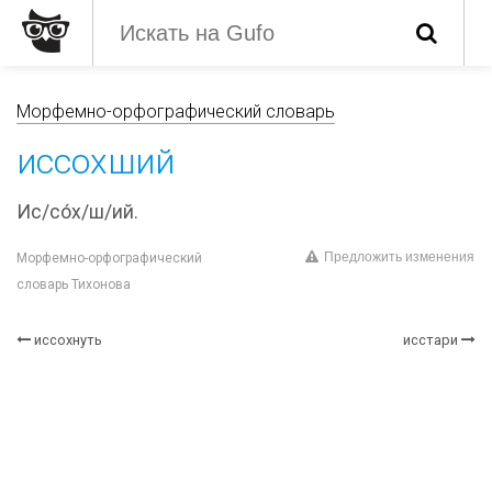
Морфемно-орфографический словарь
иссохший
Ис/со́х/ш/ий.
Предложить изменения
Морфемно-орфографический
словарь Тихонова
иссохнуть
исстари