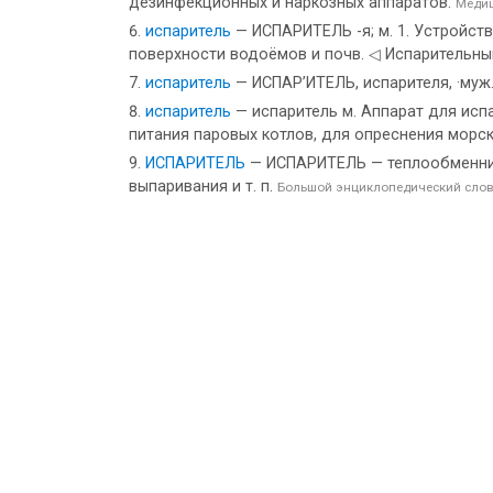
дезинфекционных и наркозных аппаратов.
Медиц
испаритель
— ИСПАРИТЕЛЬ -я; м. 1. Устройст
поверхности водоёмов и почв. ◁ Испарительный,
испаритель
— ИСПАР’ИТЕЛЬ, испарителя, ·муж.
испаритель
— испаритель м. Аппарат для исп
питания паровых котлов, для опреснения морск
ИСПАРИТЕЛЬ
— ИСПАРИТЕЛЬ — теплообменник 
выпаривания и т. п.
Большой энциклопедический слов