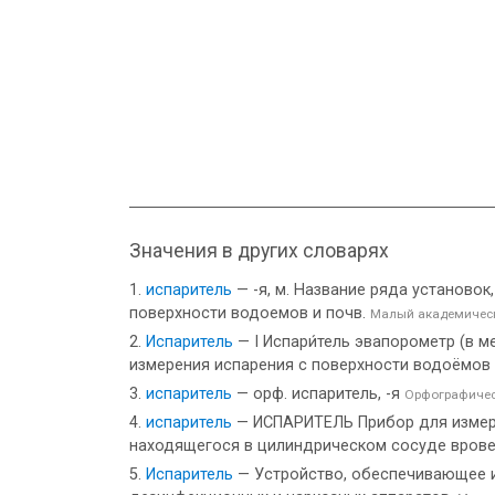
Значения в других словарях
испаритель
— -я, м. Название ряда установо
поверхности водоемов и почв.
Малый академическ
Испаритель
— I Испари́тель эвапорометр (в 
измерения испарения с поверхности водоёмов 
испаритель
— орф. испаритель, -я
Орфографичес
испаритель
— ИСПАРИТЕЛЬ Прибор для измере
находящегося в цилиндрическом сосуде врове
Испаритель
— Устройство, обеспечивающее ис