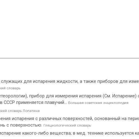
к, служащих для испарения жидкости, а также приборов для изм
ий словарь
метеорологии), прибор для измерения испарения (См. Испарение)
в СССР применяется плавучий...
Большая советская энциклопедия
кий словарь Лопатина
ния испарения с различных поверхностей, основанный на пери
нь с поверхностью.
Гляциологический словарь
парение какого-либо вещества; в мед. технике используется к