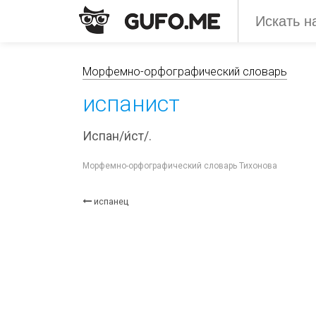
Морфемно-орфографический словарь
испанист
Испан/и́ст/.
Морфемно-орфографический словарь Тихонова
испанец