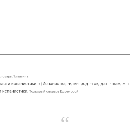
ловарь Лопатина
ти испанистики. ◁ Испанистка, -и; мн. род. -ток, дат. -ткам; ж.
Т
и испанистики.
Толковый словарь Ефремовой