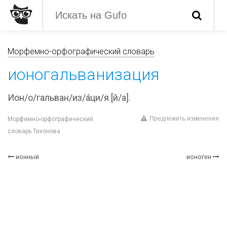
Морфемно-орфографический словарь
ионогальванизация
Ион/о/гальван/из/а́ци/я [й/а].
Предложить изменения
Морфемно-орфографический
словарь Тихонова
ионный
ионоген