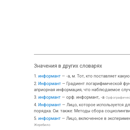
Значения в других словарях
информант
— -а, м. Тот, кто поставляет как
Информант
— Градиент логарифмической функц
априорная информация, что наблюдаемое случ
информант
— орф. информант, -а
Орфографичес
Информант
— Лицо, которое используется д
порядка. См. также: Методы сбора социолингв
информант
— Лицо, включенное в экспериме
Жеребило