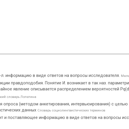
ую-л. информацию в виде ответов на вопросы исследователя.
Малы
ии правдоподобия. Понятие И. возникает в так наз. параметрич
айное явление описывается распределением вероятностей Pq(d
кий словарь Лопатина
ля опроса (методом анкетирования, интервьюирования) с целью
истических данных
Словарь социолингвистических терминов
нт и поставляющее информацию в виде ответов на вопросы ис