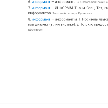
информант
— информант , -а
Орфографический сл
информант
— ИНФОРМАНТ -а; м. Спец. Тот, к
информантов.
Толковый словарь Кузнецова
информант
— информант м. 1. Носитель язык
или диалект (в лингвистике). 2. Тот, кто пре
Ефремовой