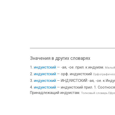
Значения в других словарях
индуистский
— -ая, -ое. прил. к индуизм.
Малый
индуистский
— орф. индуистский
Орфографическ
индуистский
— ИНДУИСТСКИЙ -ая, -ое. к Индуи
индуистский
— индуистский прил. 1. Соотнося
Принадлежащий индуистам.
Толковый словарь Ефр