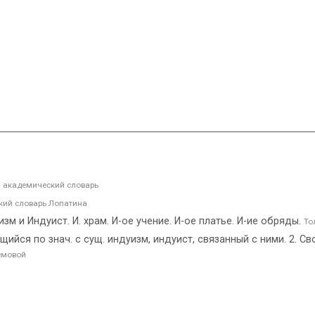
 академический словарь
ий словарь Лопатина
зм и Индуист. И. храм. И-ое учение. И-ое платье. И-ие обряды.
То
щийся по знач. с сущ. индуизм, индуист, связанный с ними. 2. Св
емовой