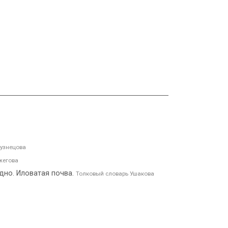
Кузнецова
жегова
 дно. Иловатая почва.
Толковый словарь Ушакова