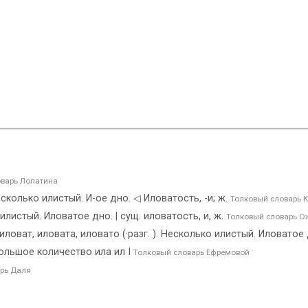
варь Лопатина
Несколько илистый. И-ое дно. ◁ Иловатость, -и; ж.
Толковый словарь 
илистый. Иловатое дно. | сущ. иловатость, и, ж.
Толковый словарь О
ловат, иловата, иловато (·разг. ). Несколько илистый. Иловатое
льшое количество ила ил I
Толковый словарь Ефремовой
рь Даля