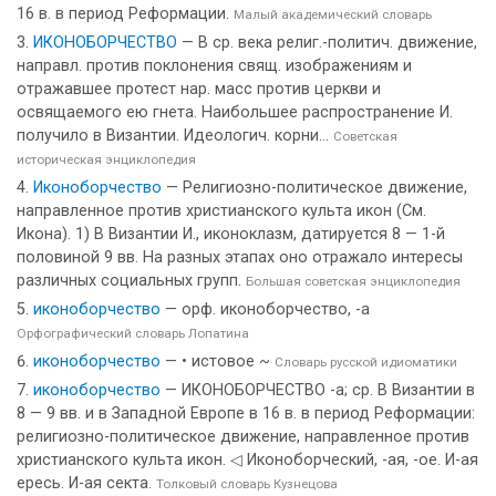
16 в. в период Реформации.
Малый академический словарь
ИКОНОБОРЧЕСТВО
— В ср. века религ.-политич. движение,
направл. против поклонения свящ. изображениям и
отражавшее протест нар. масс против церкви и
освящаемого ею гнета. Наибольшее распространение И.
получило в Византии. Идеологич. корни...
Советская
историческая энциклопедия
Иконоборчество
— Религиозно-политическое движение,
направленное против христианского культа икон (См.
Икона). 1) В Византии И., иконоклазм, датируется 8 — 1-й
половиной 9 вв. На разных этапах оно отражало интересы
различных социальных групп.
Большая советская энциклопедия
иконоборчество
— орф. иконоборчество, -а
Орфографический словарь Лопатина
иконоборчество
— • истовое ~
Словарь русской идиоматики
иконоборчество
— ИКОНОБОРЧЕСТВО -а; ср. В Византии в
8 — 9 вв. и в Западной Европе в 16 в. в период Реформации:
религиозно-политическое движение, направленное против
христианского культа икон. ◁ Иконоборческий, -ая, -ое. И-ая
ересь. И-ая секта.
Толковый словарь Кузнецова