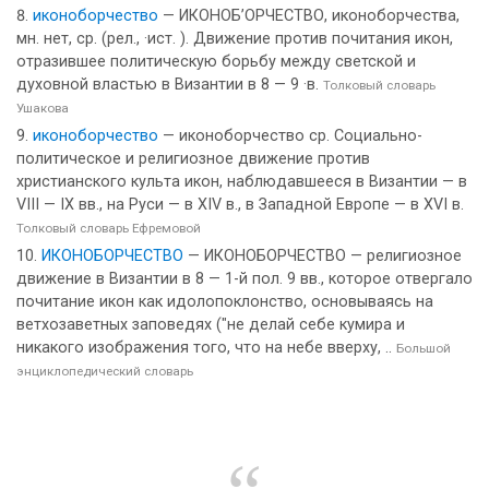
иконоборчество
— ИКОНОБ’ОРЧЕСТВО, иконоборчества,
мн. нет, ср. (рел., ·ист. ). Движение против почитания икон,
отразившее политическую борьбу между светской и
духовной властью в Византии в 8 — 9 ·в.
Толковый словарь
Ушакова
иконоборчество
— иконоборчество ср. Социально-
политическое и религиозное движение против
христианского культа икон, наблюдавшееся в Византии — в
VIII — IX вв., на Руси — в XIV в., в Западной Европе — в XVI в.
Толковый словарь Ефремовой
ИКОНОБОРЧЕСТВО
— ИКОНОБОРЧЕСТВО — религиозное
движение в Византии в 8 — 1-й пол. 9 вв., которое отвергало
почитание икон как идолопоклонство, основываясь на
ветхозаветных заповедях ("не делай себе кумира и
никакого изображения того, что на небе вверху, ..
Большой
энциклопедический словарь