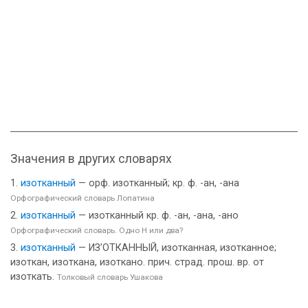
Значения в других словарях
изотканный
— орф. изотканный; кр. ф. -ан, -ана
Орфографический словарь Лопатина
изотканный
— изотканный кр. ф. -ан, -ана, -ано
Орфографический словарь. Одно Н или два?
изотканный
— ИЗ’ОТКАННЫЙ, изотканная, изотканное;
изоткан, изоткана, изоткано. прич. страд. прош. вр. от
изоткать.
Толковый словарь Ушакова