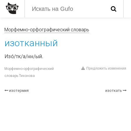
Морфемно-орфографический словарь
изотканный
Изо́/тк/а/нн/ый.
Предложить изменения
Морфемно-орфографический
словарь Тихонова
изотермия
изоткать