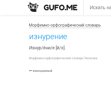
Морфемно-орфографический словарь
изнурение
Изнур/е́ни/е [й/э].
Морфемно-орфографический словарь Тихонова
изношенный