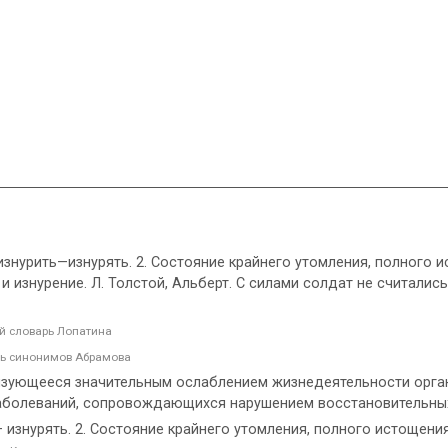
г. изнурить—изнурять. 2. Состояние крайнего утомления, полного 
 изнурение. Л. Толстой, Альберт. С силами солдат не считалис
й словарь Лопатина
ь синонимов Абрамова
ризующееся значительным ослаблением жизнедеятельности орга
заболеваний, сопровождающихся нарушением восстановительны
— изнурять. 2. Состояние крайнего утомления, полного истощения