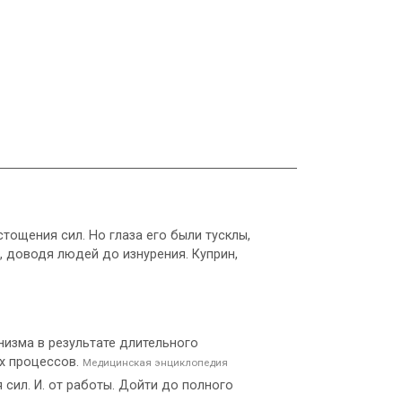
истощения сил. Но глаза его были тусклы,
ь, доводя людей до изнурения. Куприн,
низма в результате длительного
х процессов.
Медицинская энциклопедия
 сил. И. от работы. Дойти до полного