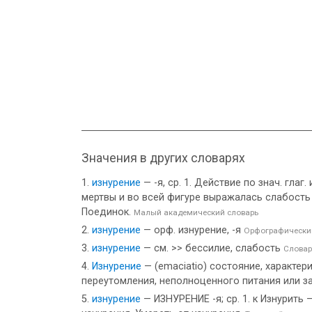
Значения в других словарях
изнурение
— -я, ср. 1. Действие по знач. гла
мертвы и во всей фигуре выражалась слабость и
Поединок.
Малый академический словарь
изнурение
— орф. изнурение, -я
Орфографически
изнурение
— см. >> бессилие, слабость
Словар
Изнурение
— (emaciatio) состояние, характе
переутомления, неполноценного питания или 
изнурение
— ИЗНУРЕНИЕ -я; ср. 1. к Изнурить 