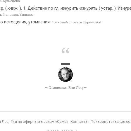
ь Кузнецова
р. (·книж. ). 1. Действие по гл. изнурить-изнурять (·устар. ). Изн
ый словарь Ушакова
го истощения, утомления.
Толковый словарь Ефремовой
и Лец
Гид по эфирным маслам «Осме»
Контакты
Пользовательское со