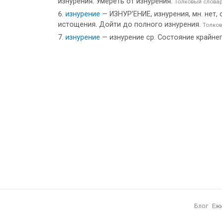
изнурения. Умереть от изнурения.
Толковый словар
изнурение
— ИЗНУР’ЕНИЕ, изнурения, мн. нет, с
истощения. Дойти до полного изнурения.
Толков
изнурение
— изнурение ср. Состояние крайне
Блог
Еж