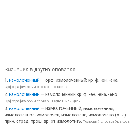
Значения в других словарях
измолоченный
— орф. измолоченный; кр. ф. -ен, -ена
Орфографический словарь Лопатина
измолоченный
— измолоченный кр. ф. -ен, -ена, -ено
Орфографический словарь. Одно Н или два?
измолоченный
— ИЗМОЛ’ОЧЕННЫЙ, измолоченная,
измолоченное; измолочен, измолочена, измолочено (с.-х.).
прич. страд. прош. вр. от измолотить.
Толковый словарь Ушакова