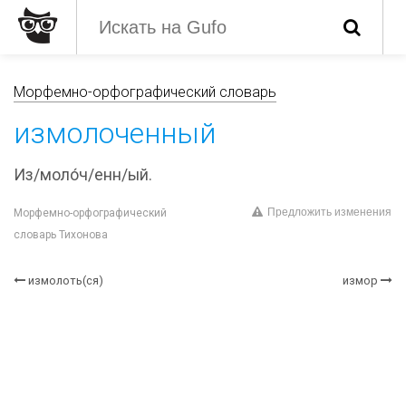
Морфемно-орфографический словарь
измолоченный
Из/моло́ч/енн/ый.
Предложить изменения
Морфемно-орфографический
словарь Тихонова
измолоть(ся)
измор