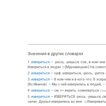
Значения в других словарях
извериться
— -рюсь, -ришься; сов., в ком-чем 
Извериться в людях. □ [Мурзавецкая:] На сове
извериться
— орф. извериться, -рюсь, -рится
извериться
— В ком-чем и в кого-что. В эсер
(Вс.Иванов). — Мы с ней изверились в людей, 
извериться
— см. >> верить, сомневаться
Сло
извериться
— ИЗВЕРИТЬСЯ -рюсь, -ришься; св. 
силах. Друзья изверились во мне. ◁ Извериватьс