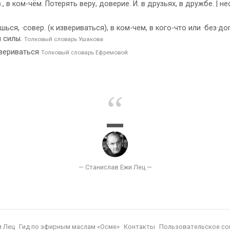
 в ком-чём. Потерять веру, доверие. И. в друзьях, в дружбе. | н
ся, ·совер. (к извериваться), в ком-чем, в кого-что или ·без·до
и силы.
Толковый словарь Ушакова
звериваться
Толковый словарь Ефремовой
и Лец
Гид по эфирным маслам «Осме»
Контакты
Пользовательское со