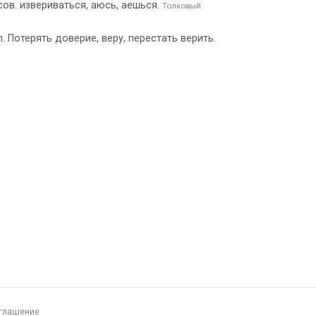
есов. извериваться, аюсь, аешься.
Толковый
п. Потерять доверие, веру, перестать верить.
глашение