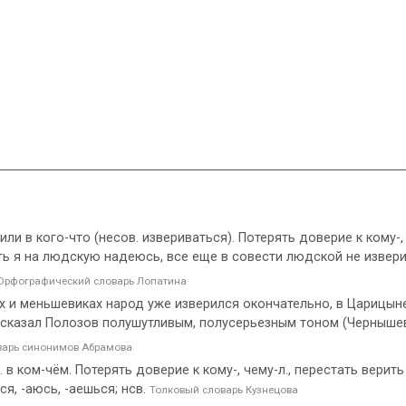
или в кого-что (несов. извериваться). Потерять доверие к кому-, 
сть я на людскую надеюсь, все еще в совести людской не извер
Орфографический словарь Лопатина
ах и меньшевиках народ уже изверился окончательно, в Царицыне
— сказал Полозов полушутливым, полусерьезным тоном (Черныше
варь синонимов Абрамова
в ком-чём. Потерять доверие к кому-, чему-л., перестать верить 
я, -аюсь, -аешься; нсв.
Толковый словарь Кузнецова