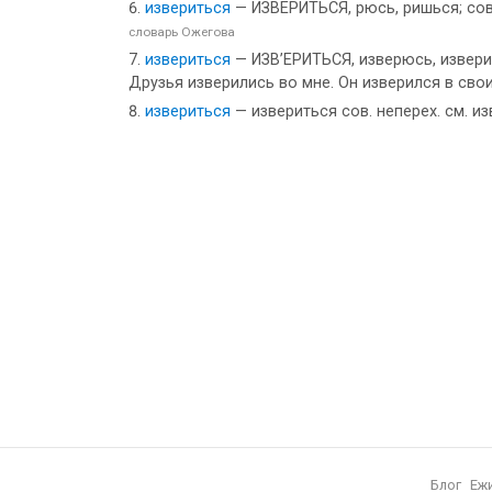
извериться
— ИЗВЕРИТЬСЯ, рюсь, ришься; сов.,
словарь Ожегова
извериться
— ИЗВ’ЕРИТЬСЯ, изверюсь, изверишь
Друзья изверились во мне. Он изверился в сво
извериться
— извериться сов. неперех. см. и
Блог
Еж