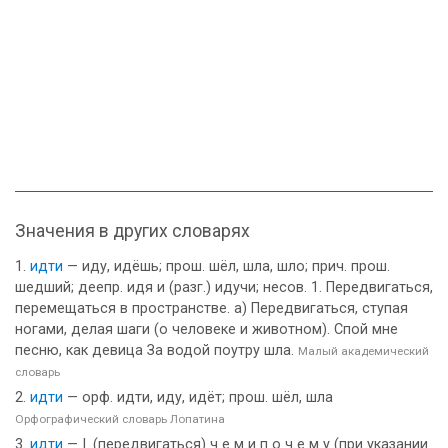
Значения в других словарях
идти
— иду, идёшь; прош. шёл, шла, шло; прич. прош.
шедший; деепр. идя и (разг.) идучи; несов. 1. Передвигаться,
перемещаться в пространстве. а) Передвигаться, ступая
ногами, делая шаги (о человеке и животном). Спой мне
песню, как девица За водой поутру шла.
Малый академический
словарь
идти
— орф. идти, иду, идёт; прош. шёл, шла
Орфографический словарь Лопатина
идти
— I. (передвигаться) ч е м и п о ч е м у (при указании