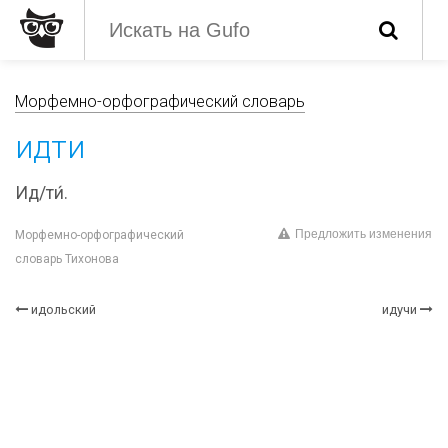
Морфемно-орфографический словарь
идти
Ид/ти́.
Предложить изменения
Морфемно-орфографический
словарь Тихонова
идольский
идучи