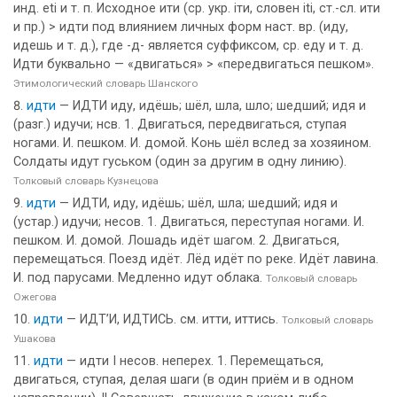
инд. eti и т. п. Исходное ити (ср. укр. іти, словен iti, ст.-сл. ити
и пр.) > идти под влиянием личных форм наст. вр. (иду,
идешь и т. д.), где -д- является суффиксом, ср. еду и т. д.
Идти буквально — «двигаться» > «передвигаться пешком».
Этимологический словарь Шанского
идти
— ИДТИ иду, идёшь; шёл, шла, шло; шедший; идя и
(разг.) идучи; нсв. 1. Двигаться, передвигаться, ступая
ногами. И. пешком. И. домой. Конь шёл вслед за хозяином.
Солдаты идут гуськом (один за другим в одну линию).
Толковый словарь Кузнецова
идти
— ИДТИ, иду, идёшь; шёл, шла; шедший; идя и
(устар.) идучи; несов. 1. Двигаться, переступая ногами. И.
пешком. И. домой. Лошадь идёт шагом. 2. Двигаться,
перемещаться. Поезд идёт. Лёд идёт по реке. Идёт лавина.
И. под парусами. Медленно идут облака.
Толковый словарь
Ожегова
идти
— ИДТ’И, ИДТИСЬ. см. итти, иттись.
Толковый словарь
Ушакова
идти
— идти I несов. неперех. 1. Перемещаться,
двигаться, ступая, делая шаги (в один приём и в одном