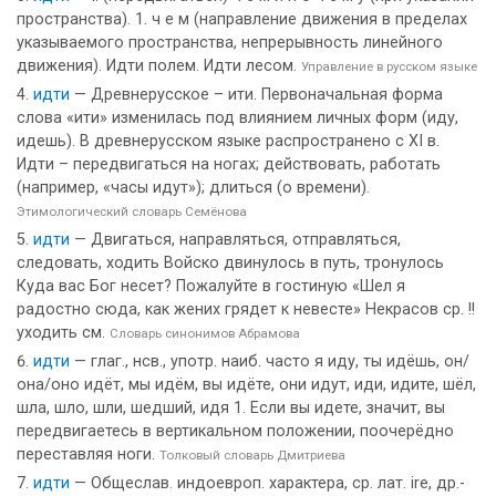
пространства). 1. ч е м (направление движения в пределах
указываемого пространства, непрерывность линейного
движения). Идти полем. Идти лесом.
Управление в русском языке
идти
— Древнерусское – ити. Первоначальная форма
слова «ити» изменилась под влиянием личных форм (иду,
идешь). В древнерусском языке распространено с XI в.
Идти – передвигаться на ногах; действовать, работать
(например, «часы идут»); длиться (о времени).
Этимологический словарь Семёнова
идти
— Двигаться, направляться, отправляться,
следовать, ходить Войско двинулось в путь, тронулось
Куда вас Бог несет? Пожалуйте в гостиную «Шел я
радостно сюда, как жених грядет к невесте» Некрасов ср. !!
уходить см.
Словарь синонимов Абрамова
идти
— глаг., нсв., употр. наиб. часто я иду, ты идёшь, он/
она/оно идёт, мы идём, вы идёте, они идут, иди, идите, шёл,
шла, шло, шли, шедший, идя 1. Если вы идете, значит, вы
передвигаетесь в вертикальном положении, поочерёдно
переставляя ноги.
Толковый словарь Дмитриева
идти
— Общеслав. индоевроп. характера, ср. лат. ire, др.-