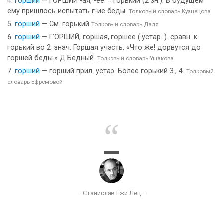
горший
— ГОРШИЙ -ая, -ее. = Горький (2 зн.). В будущем
ему пришлось испытать г-ие беды.
Толковый словарь Кузнецова
горший
— См. горький
Толковый словарь Даля
горший
— Г’ОРШИЙ, горшая, горшее (·устар. ). сравн. к
горький во 2 ·знач. Горшая участь. «Что же! дорвутся до
горшей беды.» Д.Бедный.
Толковый словарь Ушакова
горший
— горший прил. устар. Более горький 3., 4.
Толковый
словарь Ефремовой