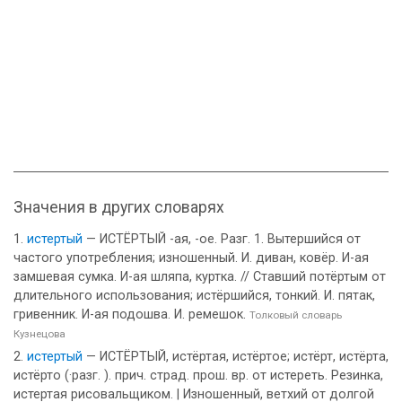
Значения в других словарях
истертый
— ИСТЁРТЫЙ -ая, -ое. Разг. 1. Вытершийся от
частого употребления; изношенный. И. диван, ковёр. И-ая
замшевая сумка. И-ая шляпа, куртка. // Ставший потёртым от
длительного использования; истёршийся, тонкий. И. пятак,
гривенник. И-ая подошва. И. ремешок.
Толковый словарь
Кузнецова
истертый
— ИСТЁРТЫЙ, истёртая, истёртое; истёрт, истёрта,
истёрто (·разг. ). прич. страд. прош. вр. от истереть. Резинка,
истертая рисовальщиком. | Изношенный, ветхий от долгой