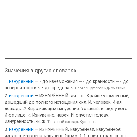
Значения в других словарях
изнуренный
— • до изнеможения ~ • до крайности ~ • до
невероятности ~ • до предела ~
Словарь русской идиоматики
изнуренный
— ИЗНУРЁННЫЙ -ая, -ое. Крайне утомлённый,
дошедший до полного истощения сил. И. человек. И-ая
лошадь. // Выражающий изнурение. Усталый, и. вид у кого.
И-ое лицо. ◁ Изнурённо, нареч. И. опустил голову.
Изнурённость, -и; ж.
Толковый словарь Кузнецова
изнуренный
— ИЗНУРЁННЫЙ, изнурённая, изнурённое;
изнурён, изнурена, изнурено (·книж. ). 1. прич. страд. прош.