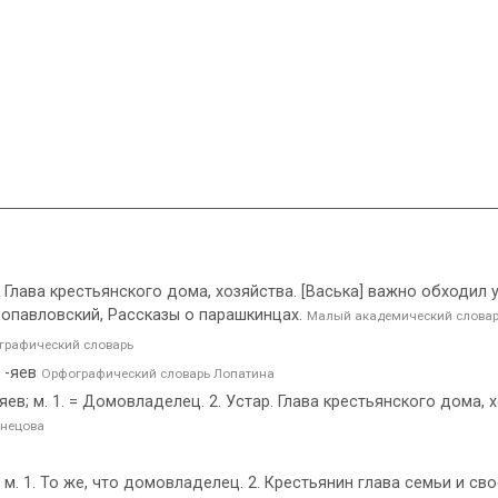
стар. Глава крестьянского дома, хозяйства. [Васька] важно обходи
опавловский, Рассказы о парашкинцах.
Малый академический слова
рафический словарь
, -яев
Орфографический словарь Лопатина
яев; м. 1. = Домовладелец. 2. Устар. Глава крестьянского дома,
знецова
м. 1. То же, что домовладелец. 2. Крестьянин глава семьи и свое