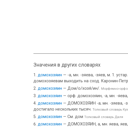
Значения в других словарях
домохозяин
— -а, мн. -зяева, -зяев, м. 1. у
домохозяевам выходить на сход. Каронин-Петр
домохозяин
— Дом/о/хозя́/ин/.
Морфемно-орфог
домохозяин
— орф. домохозяин, -а, мн. -яева
домохозяин
— ДОМОХОЗЯИН -а; мн. -зяева, -з
достигало нескольких тысяч.
Толковый словарь Ку
домохозяин
— См. дом
Толковый словарь Даля
домохозяин
— ДОМОХОЗЯИН, а, мн. яева, яев, 