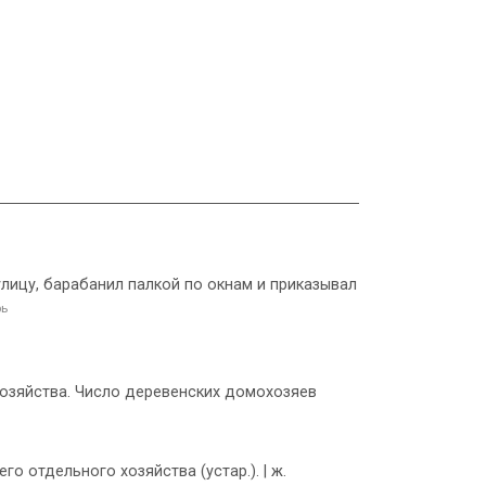
л улицу, барабанил палкой по окнам и приказывал
рь
 хозяйства. Число деревенских домохозяев
го отдельного хозяйства (устар.). | ж.