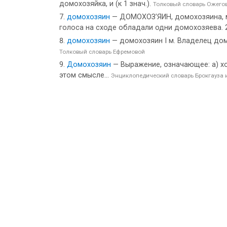
домохозяйка, и (к 1 знач.).
Толковый словарь Ожего
домохозяин
— ДОМОХОЗ’ЯИН, домохозяина, мн.
голоса на сходе обладали одни домохозяева. 
домохозяин
— домохозяин I м. Владелец дома 
Толковый словарь Ефремовой
Домохозяин
— Выражение, означающее: а) хо
этом смысле...
Энциклопедический словарь Брокгауза 