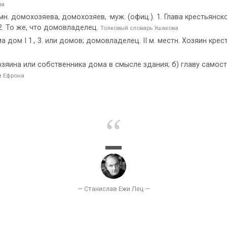
ва
 домохозяева, домохозяев, ·муж. (офиц.). 1. Глава крестьянско
2. То же, что домовладелец.
Толковый словарь Ушакова
дом I 1., 3. или домов; домовладелец. II м. местн. Хозяин кресть
зяина или собственника дома в смысле здания; б) главу самос
и Ефрона