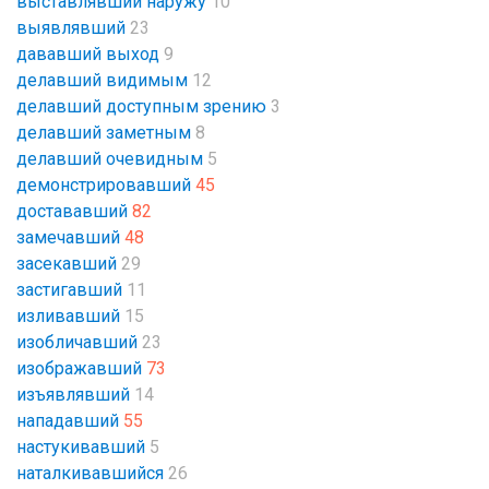
выставлявший наружу
10
выявлявший
23
дававший выход
9
делавший видимым
12
делавший доступным зрению
3
делавший заметным
8
делавший очевидным
5
демонстрировавший
45
достававший
82
замечавший
48
засекавший
29
застигавший
11
изливавший
15
изобличавший
23
изображавший
73
изъявлявший
14
нападавший
55
настукивавший
5
наталкивавшийся
26