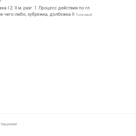
а
а I 2. II м. разг. 1. Процесс действия по гл.
ие чего-либо; зубрёжка, долбежка II
Толковый
глашение