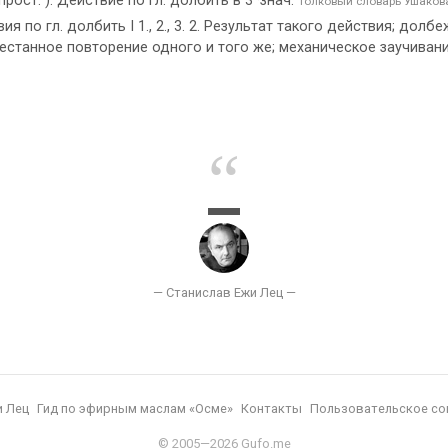
рост. ). Действие по гл. долбить в 3 ·знач.
Толковый словарь Ушаков
я по гл. долбить I 1., 2., 3. 2. Результат такого действия; долбежк
престанное повторение одного и того же; механическое заучиван
и Лец
Гид по эфирным маслам «Осме»
Контакты
Пользовательское со
© 2005—2026 Gufo.me