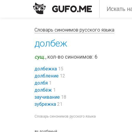
Словарь синонимов русского языка
долбеж
сущ.
, кол-во синонимов: 6
долбежка
15
долбление
12
долбя
1
долбёж
1
заучивание
18
зубрежка
21
Словарь синонимов русского языка
долбаный