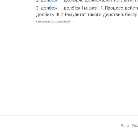
долбеж
— ДОЛБЁЖ, долбежа, мн. нет, ·муж. (·п
долбеж
— долбёж I м. разг. 1. Процесс действи
долбить III 2. Результат такого действия; бес
словарь Ефремовой
Блог
Еж