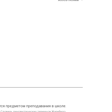
тся предметом преподавания в школе.
.
Словарь лингвистических терминов Жеребило