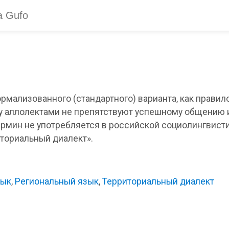
ормализованного (стандартного) варианта, как прави
у аллолектами не препятствуют успешному общению
ермин не употребляется в российской социолингвист
иториальный диалект».
зык
,
Региональный язык
,
Территориальный диалект