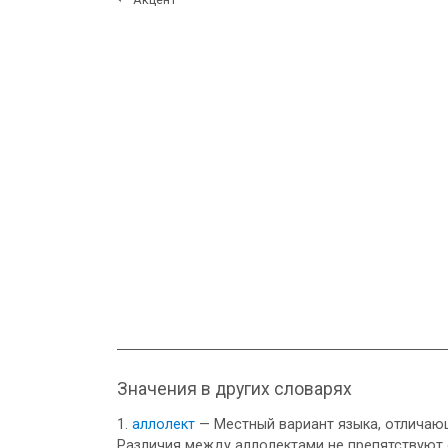
Значения в других словарях
аллолект
— Местный вариант языка, отличающ
Различия между аллолектами не препятствуют