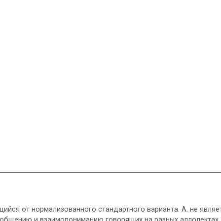
ийся от нормализованного стандартного варианта. А. не являе
 общению и взаимопониманию говорящих на разных аллолектах