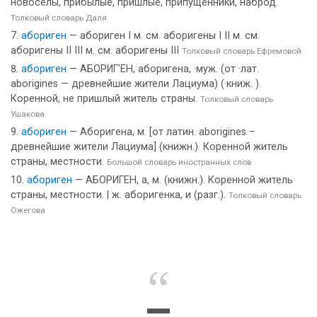
новоселы, прибылые, пришлые, припущенники, наброд.
Толковый словарь Даля
абориген
— абориген I м. см. аборигены I II м. см.
аборигены II III м. см. аборигены III
Толковый словарь Ефремовой
абориген
— АБОРИГ’ЕН, аборигена, ·муж. (от ·лат.
aborigines — древнейшие жители Лациума) (·книж. ).
Коренной, не пришлый житель страны.
Толковый словарь
Ушакова
абориген
— Аборигена, м. [от латин. aborigines –
древнейшие жители Лациума] (книжн.). Коренной житель
страны, местности.
Большой словарь иностранных слов
абориген
— АБОРИГЕН, а, м. (книжн.). Коренной житель
страны, местности. | ж. аборигенка, и (разг.).
Толковый словарь
Ожегова