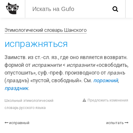
Этимологический словарь Шанского
испражняться
Заимств. из ст.-сл. яз., где оно является возвратн.
формой от
испражнити
<
испразнити
«освободить,
опустошить», суф.-преф. производного от
празнъ
(
празднъ
) «пустой, свободный». См.
порожний
,
праздник
.
Предложить изменения
Школьный этимологический
словарь русского языка
исправный
испытать