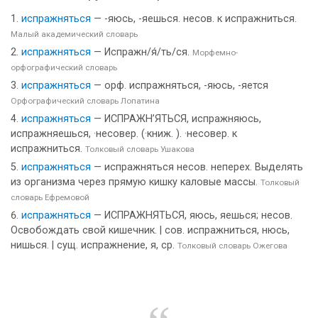
испражняться
— -яюсь, -яешься. несов. к испражниться.
Малый академический словарь
испражняться
— Испражн/я́/ть/ся.
Морфемно-
орфографический словарь
испражняться
— орф. испражняться, -яюсь, -яется
Орфографический словарь Лопатина
испражняться
— ИСПРАЖН’ЯТЬСЯ, испражняюсь,
испражняешься, ·несовер. (·книж. ). ·несовер. к
испражниться.
Толковый словарь Ушакова
испражняться
— испражняться несов. неперех. Выделять
из организма через прямую кишку каловые массы.
Толковый
словарь Ефремовой
испражняться
— ИСПРАЖНЯТЬСЯ, яюсь, яешься; несов.
Освобождать свой кишечник. | сов. испражниться, нюсь,
нишься. | сущ. испражнение, я, ср.
Толковый словарь Ожегова