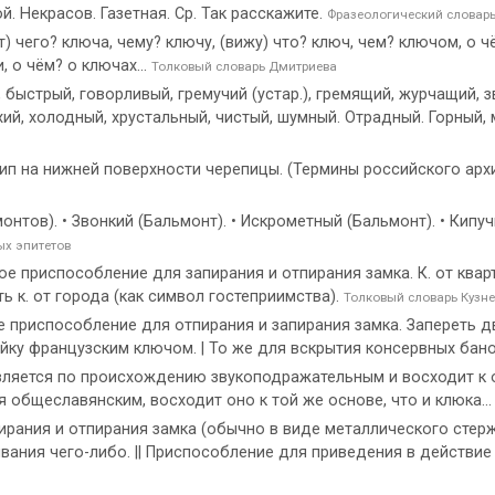
. Некрасов. Газетная. Ср. Так расскажите.
Фразеологический словар
ет) чего? ключа, чему? ключу, (вижу) что? ключ, чем? ключом, о ч
, о чём? о ключах...
Толковый словарь Дмитриева
 быстрый, говорливый, гремучий (устар.), гремящий, журчащий, з
хий, холодный, хрустальный, чистый, шумный. Отрадный. Горный, м
ип на нижней поверхности черепицы. (Термины российского архит
онтов). • Звонкий (Бальмонт). • Искрометный (Бальмонт). • Кипу
ых эпитетов
ое приспособление для запирания и отпирания замка. К. от кварт
ить к. от города (как символ гостеприимства).
Толковый словарь Кузн
 приспособление для отпирания и запирания замка. Запереть дв
айку французским ключом. | То же для вскрытия консервных бан
вляется по происхождению звукоподражательным и восходит к ос
я общеславянским, восходит оно к той же основе, что и клюка..
пирания и отпирания замка (обычно в виде металлического стерж
вания чего-либо. || Приспособление для приведения в действи