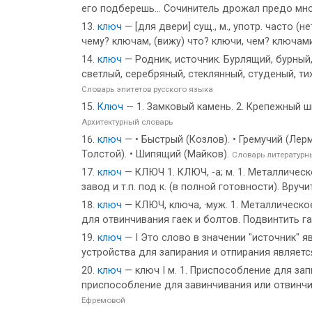
его подберешь... Сочинитель дрожал предо мной
ключ
— [для двери] сущ., м., употр. часто (н
чему? ключам, (вижу) что? ключи, чем? ключами
ключ
— Родник, источник. Бурлящий, бурный,
светлый, серебряный, стеклянный, студеный, ти
Словарь эпитетов русского языка
Ключ
— 1. Замковый камень. 2. Крепежный ш
Архитектурный словарь
ключ
— • Быстрый (Козлов). • Гремучий (Лерм
Толстой). • Шипящий (Майков).
Словарь литературн
ключ
— КЛЮЧ 1. КЛЮЧ, -а; м. 1. Металлическ
завод и т.п. под к. (в полной готовности). Вруч
ключ
— КЛЮЧ, ключа, ·муж. 1. Металлическое
для отвинчивания гаек и болтов. Подвинтить г
ключ
— I Это слово в значении "источник" я
устройства для запирания и отпирания являетс
ключ
— ключ I м. 1. Приспособление для за
приспособление для завинчивания или отвинчи
Ефремовой