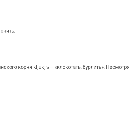
ючить.
ского корня kljukjъ – «клокотать, бурлить». Несмотр