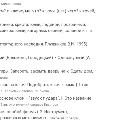
ь Михельсона
ём? о ключе; мн. что? ключи, (нет) чего? ключей,
вонкий, кристальный, ледяной, прозрачный,
инеральный, нагорный, серный, соляной и т. п.
ектурного наследия. Плужников В.И., 1995)
чий (Бальмонт, Городецкий). • Однозвучный (А.
иры. Запереть, закрыть дверь на к. Сдать дом,
ецова
ерь на ключ. Подобрать ключ к замк. | То же
ок.
Толковый словарь Ушакова
нове клюк – "звук от удара". II Это название
.
Этимологический словарь Крылова
ня особой формы). 2. Инструмент,
е различных механизмов.
Толковый словарь