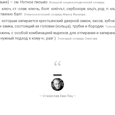
зыке) — см. Нотное письмо.
Большой энциклопедический словарь
р. ключ, ст.-слав. ключь, болг. клю́чът, сербохорв. кљу̑ч, род. п. кљу
одственно балт.
Этимологический словарь Макса Фасмера
. которым запирается крестьянский дверной замок, засов, зубч
 замка, состоящий из головки (кольца), трубки и бородки.
Толко
тержень с особой комбинацией вырезов для отпирания и запирани
нужный подход к кому-н.; разг.).
Толковый словарь Ожегова