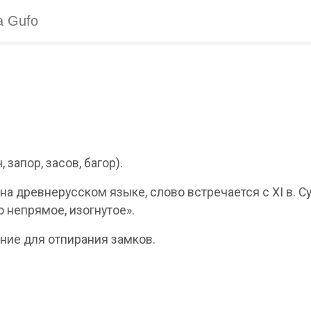
запор, засов, багор).
на древнерусском языке, слово встречается с XI в. 
 непрямое, изогнутое».
ние для отпирания замков.