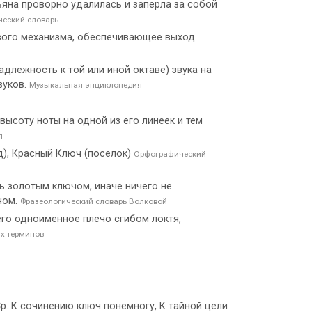
тьяна проворно удалилась и заперла за собой
еский словарь
вого механизма, обеспечивающее выход
надлежность к той или иной октаве) звука на
вуков.
Музыкальная энциклопедия
 высоту ноты на одной из его линеек и тем
я
род), Красный Ключ (поселок)
Орфографический
ть золотым ключом, иначе ничего не
чом.
Фразеологический словарь Волковой
его одноименное плечо сгибом локтя,
х терминов
Ср. К сочинению ключ понемногу, К тайной цели