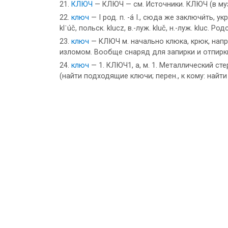
КЛЮЧ
— КЛЮЧ — см. Источники. КЛЮЧ (в му
ключ
— I род. п. -а́ I., сюда же заключи́ть, ук
kl᾽úč, польск. klucz, в.-луж. kluč, н.-луж. kluc. Р
ключ
— КЛЮЧ м. начально клюка, крюк, напр
изломом. Вообще снаряд для запирки и отпирки
ключ
— 1. КЛЮЧ1, а, м. 1. Металлический с
(найти подходящие ключи; перен., к кому: найти 