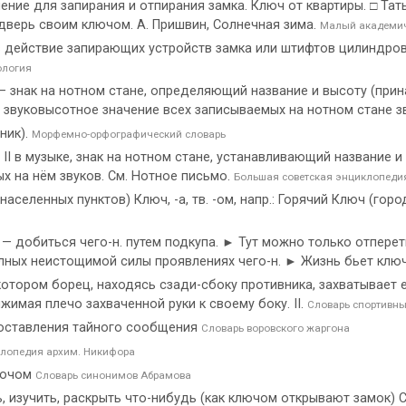
ление для запирания и отпирания замка. Ключ от квартиры. □ Та
 дверь своим ключом. А. Пришвин, Солнечная зима.
Малый академич
в действие запирающих устройств замка или штифтов цилиндро
ология
el) — знак на нотном стане, определяющий название и высоту (при
е звуковысотное значение всех записываемых на нотном стане з
дник).
Морфемно-орфографический словарь
. II в музыке, знак на нотном стане, устанавливающий название и
 на нём звуков. См. Нотное письмо.
Большая советская энциклопеди
х населенных пунктов) Ключ, -а, тв. -ом, напр.: Горячий Ключ (го
 — добиться чего-н. путем подкупа. ► Тут можно только отпере
олных неистощимой силы проявлениях чего-н. ► Жизнь бьет клю
котором борец, находясь сзади-сбоку противника, захватывает 
жимая плечо захваченной руки к своему боку. II.
Словарь спортивны
составления тайного сообщения
Словарь воровского жаргона
клопедия архим. Никифора
ключом
Словарь синонимов Абрамова
ь, изучить, раскрыть что-нибудь (как ключом открывают замок) 