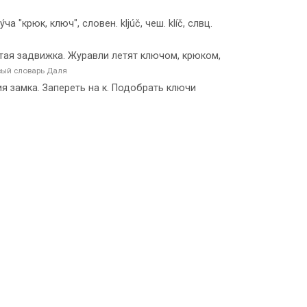
́ча "крюк, ключ", словен. kljúč, чеш. klíč, слвц.
атая задвижка. Журавли летят ключом, крюком,
вый словарь Даля
я замка. Запереть на к. Подобрать ключи