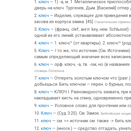
ключ
— 1) -а, м. 1. Металлическое приспособ
дверь на ключ. Тургенев, Дым. [Василий] отпер
ключ
— Изделие, служащее для приведения 
засова из корпуса замка. [45]
Строительная термин
Ключ
— (франц. clef, англ. key, нем. Schlьss
одной из его линий; устанавливает абсолютно
ключ
— 1. ключ/¹ (от квартиры). 2. ключ/² (ро
Ключ
— I то же, что источник (См. Источники)
самым определяющий значение всех записанных
ключ
— орф. ключ, -а, тв. -ом; но (в названия
словарь Лопатина
ключ
— Отпереть золотым ключом что (разг.)
добьешься. Бить ключом — перен. о бурных, п
ключ
— КЛЮЧ I. Разновидность захвата, при 
накладывает кисть на спину, одновременно при
ключ
— Условное слово для прочтения или 
Ключ
— (Суд 3:25). См. Замок.
Библейская энци
ключ
— см. >> источник см. также -> бить 
ключ
— (иноск.) — средство отгадать, узнат