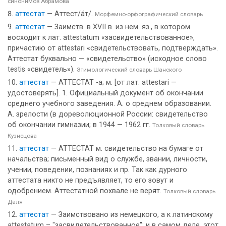
синонимов Абрамова
аттестат
— Аттест/а́т/.
Морфемно-орфографический словарь
аттестат
— Заимств. в XVII в. из нем. яз., в котором
восходит к лат. attestatum «засвидетельствованное»,
причастию от attestari «свидетельствовать, подтверждать».
Аттестат буквально — «свидетельство» (исходное слово
testis «свидетель»).
Этимологический словарь Шанского
аттестат
— АТТЕСТАТ -а; м. [от лат. attestari —
удостоверять]. 1. Официальный документ об окончании
среднего учебного заведения. А. о среднем образовании.
А. зрелости (в дореволюционной России: свидетельство
об окончании гимназии; в 1944 — 1962 гг.
Толковый словарь
Кузнецова
аттестат
— АТТЕСТАТ м. свидетельство на бумаге от
начальства; письменный вид о службе, звании, личности,
учении, поведении, познаниях и пр. Так как дурного
аттестата никто не предъявляет, то его зовут и
одобрением. Аттестатной похвале не верят.
Толковый словарь
Даля
аттестат
— Заимствовано из немецкого, а к латинскому
attestatum – "засвидетельствованное"; и в самом деле, этот