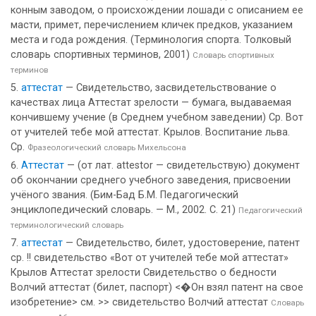
конным заводом, о происхождении лошади с описанием ее
масти, примет, перечислением кличек предков, указанием
места и года рождения. (Терминология спорта. Толковый
словарь спортивных терминов, 2001)
Словарь спортивных
терминов
аттестат
— Свидетельство, засвидетельствование о
качествах лица Аттестат зрелости — бумага, выдаваемая
кончившему учение (в Среднем учебном заведении) Ср. Вот
от учителей тебе мой аттестат. Крылов. Воспитание льва.
Ср.
Фразеологический словарь Михельсона
Аттестат
— (от лат. attestor — свидетельствую) документ
об окончании среднего учебного заведения, присвоении
учёного звания. (Бим-Бад Б.М. Педагогический
энциклопедический словарь. — М., 2002. С. 21)
Педагогический
терминологический словарь
аттестат
— Свидетельство, билет, удостоверение, патент
ср. !! свидетельство «Вот от учителей тебе мой аттестат»
Крылов Аттестат зрелости Свидетельство о бедности
Волчий аттестат (билет, паспорт) <�Он взял патент на свое
изобретение> см. >> свидетельство Волчий аттестат
Словарь